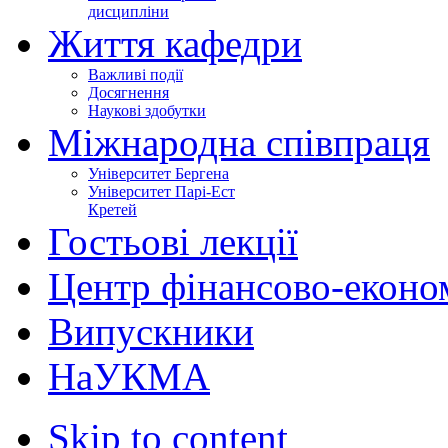
дисципліни
Життя кафедри
Важливі події
Досягнення
Наукові здобутки
Міжнародна співпраця
Університет Бергена
Університет Парі-Ест
Кретей
Гостьові лекції
Центр фінансово-еконо
Випускники
НаУКМА
Skip to content