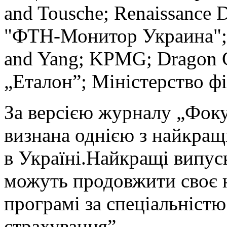
and Tousche; Renaissance
"ФТН-Монитор Украина"; P
and Yang; KPMG; Dragon C
„Еталон”; Міністерство фі
За версією журналу „Фоку
визнана однією з найкращ
в Україні.Найкращі випус
можуть продовжити своє н
програмі за спеціальністю
страхування”.