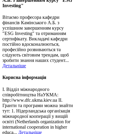
А.Б. з завершенням курсу "ESG
Investing"
Вітаємо професора кафедри
фінансів Камінського А.Б. з
успішним завершенням курсу
"ESG Investing" та отриманням
сертифікату. Викладачі кафедри
постійно вдосконалюються,
професійно розвиваються та
слідують світовим трендам, щоб
зробити знання наших студент...
Детальніше
Корисна інформація
І. Відділ міжнародного
співробітництва НаУКМА:
http://www.dfc.ukma.kiev.ua ІІ.
Гранти та програми можна знайти
тут: 1. Нідерландська організація
міжнародної кооперації у вищій
освіті (Netherlands organization for
international cooperation in higher
educa...
Детальніше