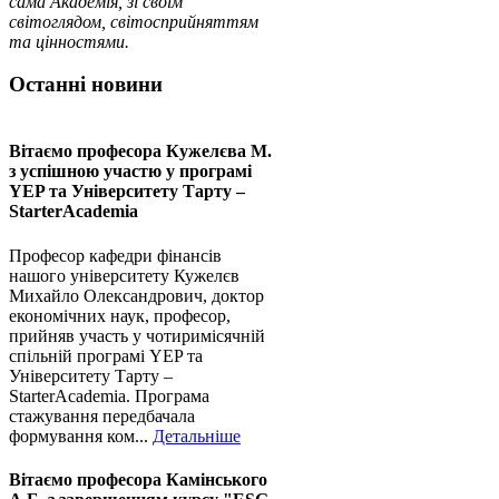
сама Академія, зі своїм
світоглядом, світосприйняттям
та цінностями.
Останні новини
Вітаємо професора Кужелєва М.
з успішною участю у програмі
YEP та Університету Тарту –
StarterAcademia
Професор кафедри фінансів
нашого університету Кужелєв
Михайло Олександрович, доктор
економічних наук, професор,
прийняв участь у чотиримісячній
спільній програмі YEP та
Університету Тарту –
StarterAcademia. Програма
стажування передбачала
формування ком...
Детальніше
Вітаємо професора Камінського