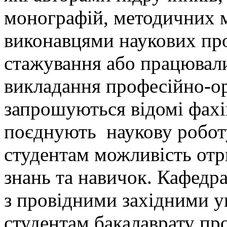
монографій, методичних м
виконавцями наукових про
стажування або працювали
викладання професійно-ор
запрошуються відомі фахі
поєднують наукову робот
студентам можливість от
знань та навичок. Кафедра
з провідними західними у
студентам бакалаврату пр