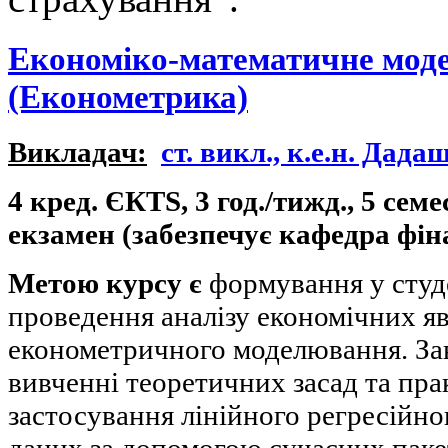
Економіко-математичне моде
(Економетрика)
Викладач:
ст. викл., к.е.н. Дада
4 кред. ЄКТS, 3 год./тижд., 5 семе
екзамен (забезпечує кафедра фін
Метою курсу є
формування у студе
проведення аналізу економічних я
економетричного моделювання. Зав
вивченні теоретичних засад та пра
застосування лінійного регресійно