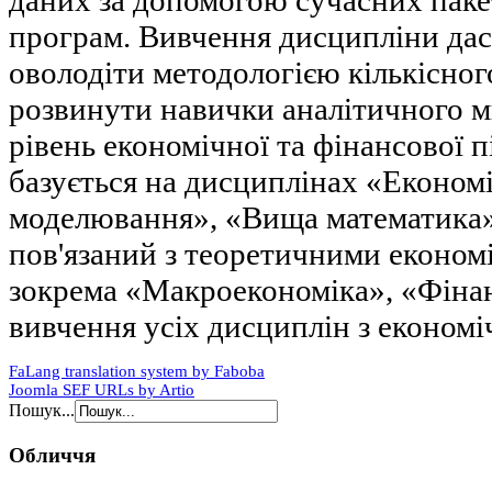
даних за допомогою сучасних паке
програм. Вивчення дисципліни дас
оволодіти методологією кількісног
розвинути навички аналітичного 
рівень економічної та фінансової 
базується на дисциплінах «Економ
моделювання», «Вища математика»,
пов'язаний з теоретичними економ
зокрема «Макроекономіка», «Фінанс
вивчення усіх дисциплін з економ
FaLang translation system by Faboba
Joomla SEF URLs by Artio
Пошук...
Обличчя