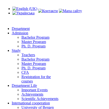
Department
Admission
Bachelor Program
Master Program
Ph. D. Program
Study
Teachers
Bachelor Program
Master Program
Ph. D. Program
CFA
Registration for the
courses
Department Life
Important Events
Achievements
Scientific Achievements
International cooperation
University of Bergen