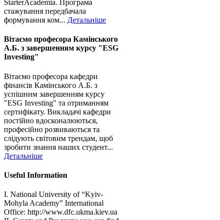
StarterAcademia. Програма
стажування передбачала
формування ком...
Детальніше
Вітаємо професора Камінського
А.Б. з завершенням курсу "ESG
Investing"
Вітаємо професора кафедри
фінансів Камінського А.Б. з
успішним завершенням курсу
"ESG Investing" та отриманням
сертифікату. Викладачі кафедри
постійно вдосконалюються,
професійно розвиваються та
слідують світовим трендам, щоб
зробити знання наших студент...
Детальніше
Useful Information
I. National University of “Kyiv-
Mohyla Academy” International
Office: http://www.dfc.ukma.kiev.ua