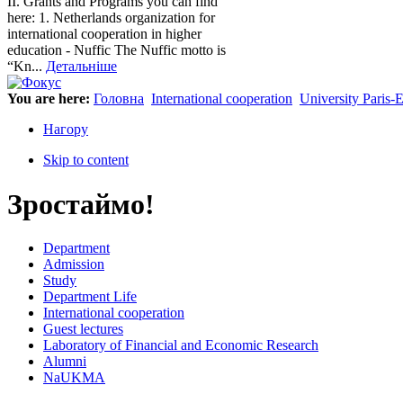
ІІ. Grants and Programs you can find
here: 1. Netherlands organization for
international cooperation in higher
education - Nuffic The Nuffic motto is
“Kn...
Детальніше
You are here:
Головна
International cooperation
University Paris-E
Нагору
Skip to content
Зростаймо!
Department
Admission
Study
Department Life
International cooperation
Guest lectures
Laboratory of Financial and Economic Research
Alumni
NaUKMA