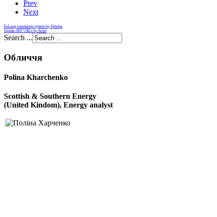
Prev
Next
FaLang translation system by Faboba
Joomla SEF URLs by Artio
Search ...
Обличчя
Polina Kharchenko
Scottish & Southern Energy
(United Kindom), E
nergy analyst