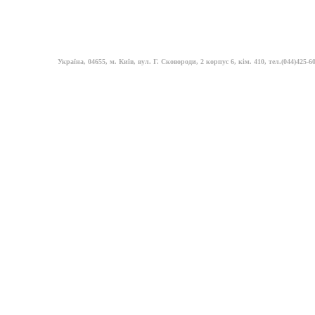
Україна, 04655, м. Київ, вул. Г. Сковороди, 2 корпус 6, кім. 410, тел.(044)425-60