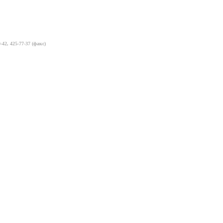
-42, 425-77-37 (факс)