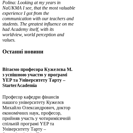
Polina
:
Looking at my years in
NaUKMA I see, that the most valuable
experience I got from the
communication with our teachers and
students. The greatest influence on me
had Academy itself, with its
worldview, world perception and
values.
Останні новини
Вітаємо професора Кужелєва М.
з успішною участю у програмі
YEP та Університету Тарту –
StarterAcademia
Професор кафедри фінансів
нашого університету Кужелєв
Михайло Олександрович, доктор
економічних наук, професор,
прийняв участь у чотиримісячній
спільній програмі YEP та
Університету Тарту –