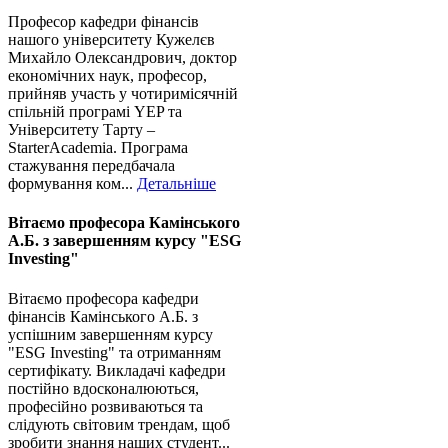
Професор кафедри фінансів
нашого університету Кужелєв
Михайло Олександрович, доктор
економічних наук, професор,
прийняв участь у чотиримісячній
спільній програмі YEP та
Університету Тарту –
StarterAcademia. Програма
стажування передбачала
формування ком...
Детальніше
Вітаємо професора Камінського
А.Б. з завершенням курсу "ESG
Investing"
Вітаємо професора кафедри
фінансів Камінського А.Б. з
успішним завершенням курсу
"ESG Investing" та отриманням
сертифікату. Викладачі кафедри
постійно вдосконалюються,
професійно розвиваються та
слідують світовим трендам, щоб
зробити знання наших студент...