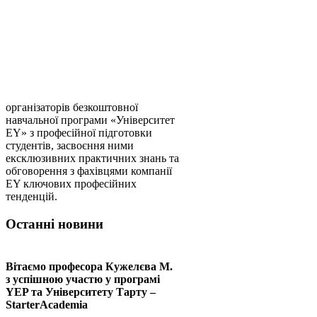
організаторів безкоштовної
навчальної програми «Університет
EY» з професійної підготовки
студентів, засвоєння ними
ексклюзивних практичних знань та
обговорення з фахівцями компанії
EY ключових професійних
тенденцій.
Останні новини
Вітаємо професора Кужелєва М.
з успішною участю у програмі
YEP та Університету Тарту –
StarterAcademia