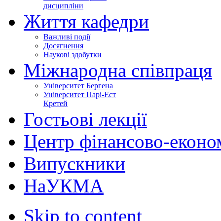
дисципліни
Життя кафедри
Важливі події
Досягнення
Наукові здобутки
Міжнародна співпраця
Університет Бергена
Університет Парі-Ест
Кретей
Гостьові лекції
Центр фінансово-еконо
Випускники
НаУКМА
Skip to content