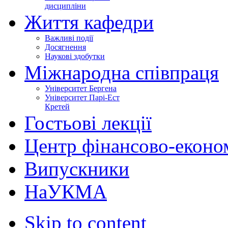
дисципліни
Життя кафедри
Важливі події
Досягнення
Наукові здобутки
Міжнародна співпраця
Університет Бергена
Університет Парі-Ест
Кретей
Гостьові лекції
Центр фінансово-еконо
Випускники
НаУКМА
Skip to content