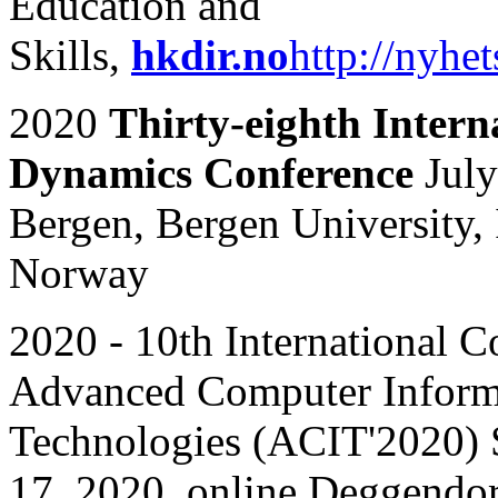
Education and
Skills,
hkdir
.
no
http://nyhet
2020
Thirty-eighth Intern
Dynamics Conference
Jul
Bergen, Bergen University,
Norway
2020 - 10th International C
Advanced Computer Inform
Technologies (ACIT'2020) 
17, 2020, online Deggendo