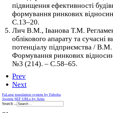
підвищення ефективності будів
формування ринкових відносин. 
С.13–20.
Лич В.М., Іванова Т.М. Регламе
облікового апарату та сучасні 
потенціалу підприємства / В.М. 
Формування ринкових відносин в
№3 (214). – С.58–65.
Prev
Next
FaLang translation system by Faboba
Joomla SEF URLs by Artio
Search ...