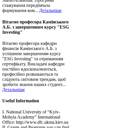
StarterAcademia. Програма
стажування передбачала
формування ком...
Детальніше
Вітаємо професора Камінського
А.Б. з завершенням курсу "ESG
Investing"
Вітаємо професора кафедри
фінансів Камінського А.Б. з
успішним завершенням курсу
"ESG Investing" та отриманням
сертифікату. Викладачі кафедри
постійно вдосконалюються,
професійно розвиваються та
слідують світовим трендам, щоб
зробити знання наших студент...
Детальніше
Useful Information
I. National University of “Kyiv-
Mohyla Academy” International
Office: http://www.dfc.ukma.kiev.ua
ІІ. Grants and Programs you can find