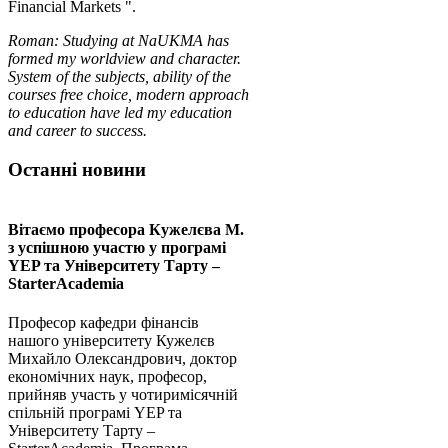
Financial Markets ".
Roman: Studying at NaUKMA has
formed my worldview and character.
System of the subjects, ability of the
courses free choice, modern approach
to education have led my education
and career to success.
Останні новини
Вітаємо професора Кужелєва М.
з успішною участю у програмі
YEP та Університету Тарту –
StarterAcademia
Професор кафедри фінансів
нашого університету Кужелєв
Михайло Олександрович, доктор
економічних наук, професор,
прийняв участь у чотиримісячній
спільній програмі YEP та
Університету Тарту –