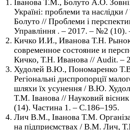
Іванова Т.М., Болуто А.О. Зовн
Україні: проблеми та наслідки /
Болуто // Проблеми і перспекти
Управління . – 2017. – №2 (10). 
Кичко И.И., Иванова Т.Н. Рынок
современное состояние и персп
Кичко, Т.Н. Иванова // Audit. – 
Худолей В.Ю., Пономаренко Т.В.
Регіональні диспропорції малого
шляхи їх усунення / В.Ю. Худол
Т.М. Іванова // Науковий вісник
(14). Частина 1. – С.186–195.
Лич В.М., Іванова Т.М. Організа
на підприємствах / В.М. Лич, Т