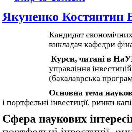
Якуненко Костянтин 
Кандидат економічних
викладач кафедри фі
Курси, читані в Н
управління інвестиці
(бакалаврська програм
Основна тема науков
і портфельні інвестиції, ринки кап
Сфера наукових інтересі
портфельні інвестиції, рин