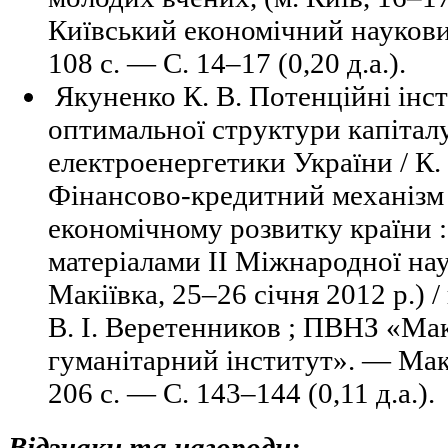
Київський економічний наукови
108 с. — C. 14–17 (0,20 д.а.).
Якуненко К. В. Потенційні інс
оптимальної структури капітал
електроенергетики України / К. 
Фінансово-кредитний механізм 
економічному розвитку країни : з
матеріалами II Міжнародної наук
Макіївка, 25–26 січня 2012 р.) / 
В. І. Веретенников ; ПВНЗ «Мак
гуманітарний інститут». — Мак
206 с. — C. 143–144 (0,11 д.а.).
Відзнаки та нагороди: