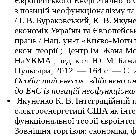
Європейського Енергетичного С
з позицій неофункціоналізму та
/ І. В. Бураковський, К. В. Якун
економік України та Європейськ
праць / Нац. ун-т «Києво-Могил
екон. теорії ; Центр ім. Жана М
НаУКМА ; ред. кол. Ю. М. Бажал 
Пульсари, 2012. — 164 с. — С. 2
Особистий внесок: здійснено ан
до ЕнС із позицій неофункціонал
Якуненко К. В. Інтеграційний п
електроенергетиці США як інте
функціональної теорії євроінтегр
Зовнішня торгівля: економіка, 