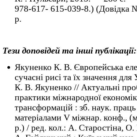
978-617- 615-039-8.) (Довідка 
р.
Тези доповідей та інші публікації:
Якуненко К. В. Європейська ел
сучасні рисі та їх значення для 
К. В. Якуненко // Актуальні про
практики міжнародної економік
трансформацій : зб. наук. прац
матеріалами V міжнар. конф., (м
р.) / ред. кол.: А. Старостіна, О