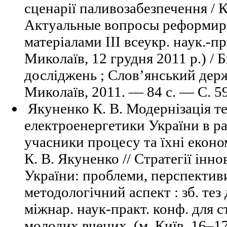
сценарії паливозабезпечення / К
Актуальные вопросы реформиро
матеріалами III всеукр. наук.-пра
Миколаїв, 12 грудня 2011 р.) /
досліджень ; Слов’янський дер
Миколаїв, 2011. — 84 с. — C. 59–
Якуненко К. В. Модернізація т
електроенергетики України в р
учасники процесу та їхні економ
К. В. Якуненко // Стратегії інн
України: проблеми, перспективи
методологічний аспект : зб. тез
міжнар. наук-практ. конф. для ст
молодих вчених, (м. Київ, 16–17