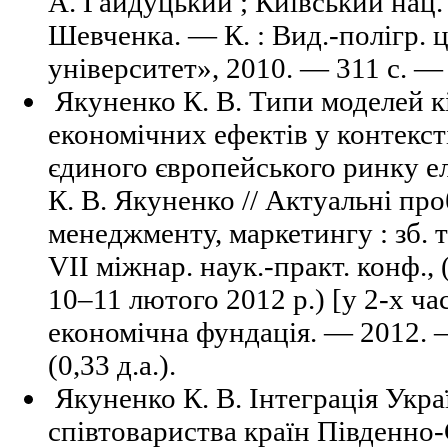
А. Гайдуцький ; Київський нац. у
Шевченка. — К. : Вид.-полігр. 
університет», 2010. — 311 с. — C
Якуненко К. В. Типи моделей кі
економічних ефектів у контексті
єдиного європейського ринку ел
К. В. Якуненко // Актуальні пр
менеджменту, маркетингу : зб. т
VII міжнар. наук.-практ. конф., 
10–11 лютого 2012 р.) [у 2-х част
економічна фундація. — 2012. 
(0,33 д.а.).
Якуненко К. В. Інтеграція Укр
співтовариства країн Південно-