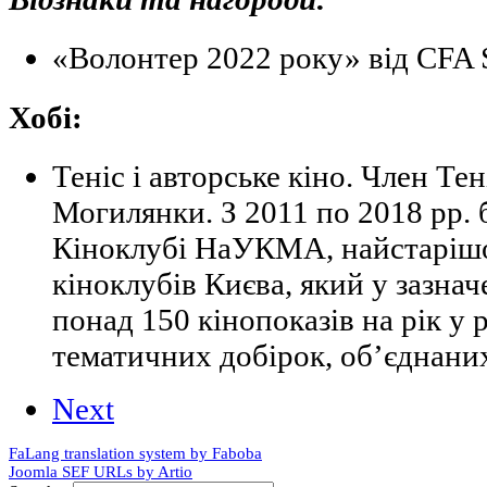
«Волонтер 2022 року» від CFA S
Хобі:
Теніс і авторське кіно. Член Те
Могилянки. З 2011 по 2018 рр. 
Кіноклубі НаУКМА, найстарішо
кіноклубів Києва, який у зазна
понад 150 кінопоказів на рік у
тематичних добірок, об’єднаних
Next
FaLang translation system by Faboba
Joomla SEF URLs by Artio