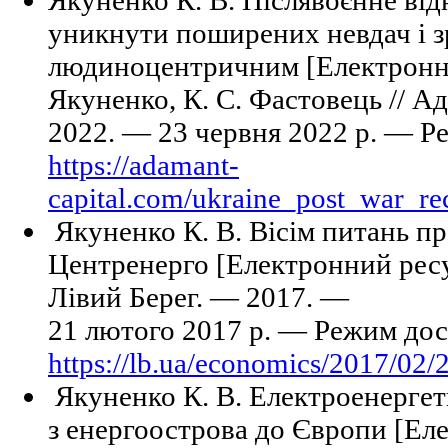
уникнути поширених невдач і з
людиноцентричним [Електронний
Якуненко, К. С. Фастовець // А
2022. — 23 червня 2022 р. — Р
https://adamant-
capital.com/ukraine_post_war_re
Якуненко К. В. Вісім питань п
Центренерго [Електронний ресур
Лівий Берег. — 2017. —
21 лютого 2017 р. — Режим дос
https://lb.ua/economics/2017/02/
Якуненко К. В. Електроенергет
з енергоострова до Європи [Еле