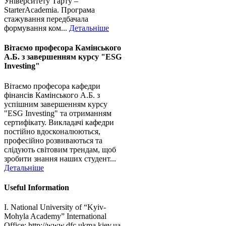
Університету Тарту –
StarterAcademia. Програма
стажування передбачала
формування ком...
Детальніше
Вітаємо професора Камінського
А.Б. з завершенням курсу "ESG
Investing"
Вітаємо професора кафедри
фінансів Камінського А.Б. з
успішним завершенням курсу
"ESG Investing" та отриманням
сертифікату. Викладачі кафедри
постійно вдосконалюються,
професійно розвиваються та
слідують світовим трендам, щоб
зробити знання наших студент...
Детальніше
Useful Information
I. National University of “Kyiv-
Mohyla Academy” International
Office: http://www.dfc.ukma.kiev.ua