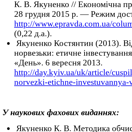
К. В. Якуненко // Економічна п
28 грудня 2015 р. — Режим дос
http://www.epravda.com.ua/colu
(0,22 д.а.).
Якуненко Костянтин (2013). Ві
норвезьки: етичне інвестування
«День». 6 вересня 2013.
http://day.kyiv.ua/uk/article/cusp
norvezki-etichne-investuvannya-
У наукових фахових виданнях:
Якуненко К. В. Методика обчи