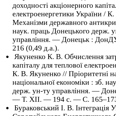
доходності акціонерного капіта
електроенергетики України / К. 
Механізми державного антикриз
наук. праць Донецького держ. у
управління. — Донецьк : ДонДУУ
216 (0,49 д.а.).
Якуненко К. В. Обчислення зат
капіталу для теплової електрое
К. В. Якуненко // Пріоритетні 
національної економіки : зб. на
держ. ун-ту управління. — Дон
— Т. ХІІ. — 194 с. — С. 165–173 
Бураковський І. В. Інтеграція 