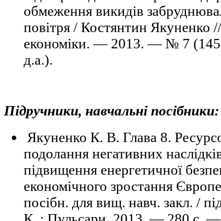
обмеження викидів забруднюва
повітря / Костянтин Якуненко /
економіки. — 2013. — № 7 (145)
д.а.).
Підручники, навчальні посібники:
Якуненко К. В. Глава 8. Ресур
подолання негативних наслідків
підвищення енергетичної безпек
економічного зростання Європе
посібн. для вищ. навч. закл. / п
К. : Пульсари, 2013. — 280 с. 