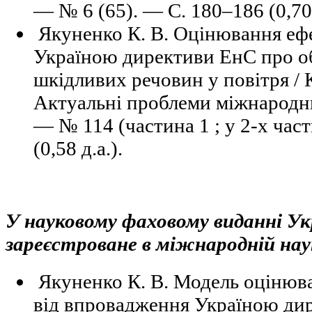
— № 6 (65). — С. 180–186 (0,70 
Якуненко К. В. Оцінювання ефе
Україною директиви ЕнС про о
шкідливих речовин у повітря / К
Актуальні проблеми міжнародн
— № 114 (частина 1 ; у 2-х час
(0,58 д.а.).
У науковому фаховому виданні Ук
зареєстроване в міжнародній нау
Якуненко К. В. Модель оцінюва
від впровадження Україною ди