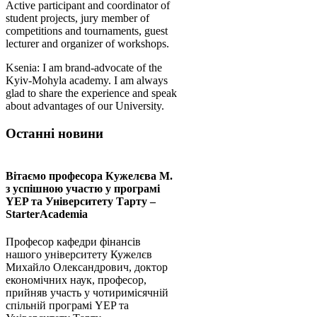
Active participant and coordinator of
student projects, jury member of
competitions and tournaments, guest
lecturer and organizer of workshops.
Ksenia: I am brand-advocate of the
Kyiv-Mohyla academy. I am always
glad to share the experience and speak
about advantages of our University.
Останні новини
Вітаємо професора Кужелєва М.
з успішною участю у програмі
YEP та Університету Тарту –
StarterAcademia
Професор кафедри фінансів
нашого університету Кужелєв
Михайло Олександрович, доктор
економічних наук, професор,
прийняв участь у чотиримісячній
спільній програмі YEP та