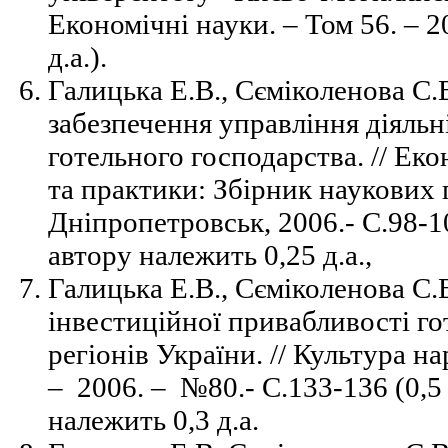
Економічні науки. –
Том 56. – 2
д.а.).
Галицька Е.В., Сєміколенова С.
забезпечення управління діяль
готельного господарства. // Еко
та практики: Збірник наукових 
Дніпропетровськ, 2006.- С.98-10
автору належить 0,25 д.а.,
Галицька Е.В., Сєміколенова С.
інвестиційної привабливості го
регіонів України. // Культура 
– 2006. – №80.- С.133-136 (0,5 
належить 0,3 д.а.