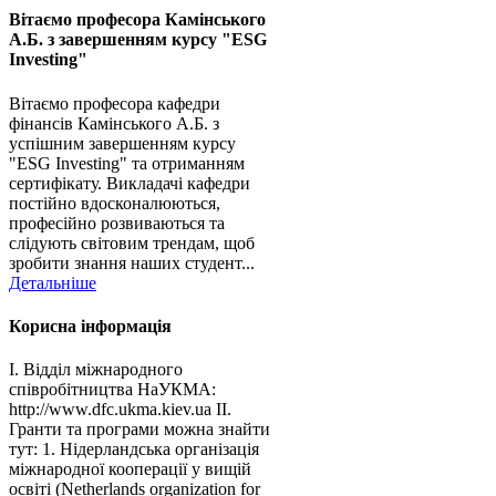
Вітаємо професора Камінського
А.Б. з завершенням курсу "ESG
Investing"
Вітаємо професора кафедри
фінансів Камінського А.Б. з
успішним завершенням курсу
"ESG Investing" та отриманням
сертифікату. Викладачі кафедри
постійно вдосконалюються,
професійно розвиваються та
слідують світовим трендам, щоб
зробити знання наших студент...
Детальніше
Корисна інформація
І. Відділ міжнародного
співробітництва НаУКМА:
http://www.dfc.ukma.kiev.ua ІІ.
Гранти та програми можна знайти
тут: 1. Нідерландська організація
міжнародної кооперації у вищій
освіті (Netherlands organization for