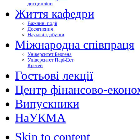
дисципліни
Життя кафедри
Важливі події
Досягнення
Наукові здобутки
Міжнародна співпраця
Університет Бергена
Університет Парі-Ест
Кретей
Гостьові лекції
Центр фінансово-еконо
Випускники
НаУКМА
Skip to content