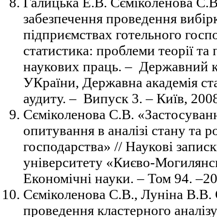
Галицька Е.В. Сєміколенова С.
забезпечення проведення вибір
підприємствах готельного госп
статистика: проблеми теорії та
наукових праць. – Державний к
УКраїни, Державна академія ста
аудиту. – Випуск 3. – Київ, 2008
Сєміколенова С.В. «Застосуван
опитування в аналізі стану та р
господарства» // Наукові запис
університету «Києво-Могилянсь
Економічні науки. –
Том 94. –200
Сєміколенова С.В., Луніна В.В.
проведення кластерного аналізу