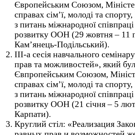
Європейським Союзом, Міністе
справах сім’ї, молоді та спорт
з питань міжнародної співпрац
розвитку ООН (29 жовтня – 11 гр
Кам’янець-Подільський).
ІІІ-а сесія навчального семіна
прав та можливостей», який бу
Євпропейським Союзом, Мініст
справах сім’ї, молоді та спорт
з питань міжнародної співпрац
розвитку ООН (21 січня – 5 лют
Карпати).
Круглий стіл: «Реализация Зак
равных прав и возможностей ж