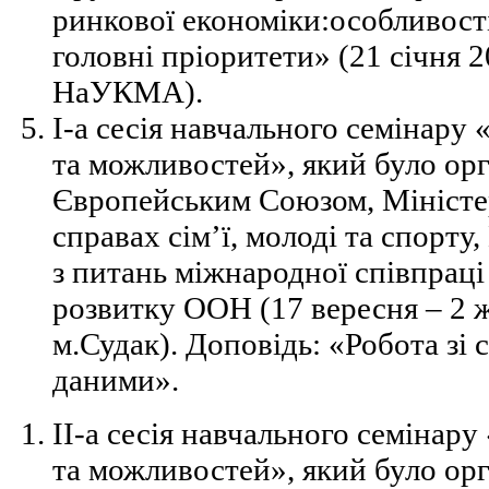
ринкової економіки:особливості
головні пріоритети» (21 січня 2
НаУКМА).
І-а сесія навчального семінару
та можливостей», який було ор
Європейським Союзом, Міністе
справах сім’ї, молоді та спорт
з питань міжнародної співпрац
розвитку ООН (17 вересня – 2 ж
м.Судак). Доповідь: «Робота зі
даними».
ІІ-а сесія навчального семінар
та можливостей», який було ор