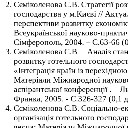
Сєміколенова С.В. Стратегії ро
господарства у м.Києві // Акту
перспективи розвитку економік
Всеукраїнської науково-практич
Сімферополь, 2004. – С.63-66 (0,
Сєміколенова С.В Аналіз стан
розвитку готельного господарст
«Інтеграція країн із перехідно
Матеріали Міжнародної науково
аспірантської конференції . – Л
Франка, 2005. - С.326-327 (0,1 д.
Сєміколенова С.В. Соціально-е
організація готельного господа
весна: Матеріали Міжнародної 