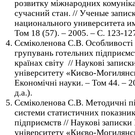
розвитку міжнародних комуніка
сучасний стан. // Ученые запис
национального университета им
Том 18 (57). –
2005. – С. 123-127 
Сєміколенова С.В. Особливості 
групувань готельних підприємст
країнах світу // Наукові запис
університету «Києво-Могилянсь
Економічні науки. –
Том 44. – 2
д.а.).
Cєміколенова С.В. Методичні п
системи статистичних показникі
підприємств // Наукові записки
університету «Києво-Могилянсь