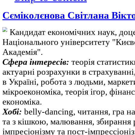
Сєміколєнова Світлана Вікт
Кандидат економічних наук, доц
Національного університету "Киє
Академія".
Сфера інтересів:
теорія статистик
актуарні розрахунки в страхуванні
в Україні, робота з людьми, марке
мікроекономіка, теорія ігор, фінан
економіка.
Хобі:
belly-dancing, читання, гра н
та з кішкою, малювання, збирання
імпресіонізму та пост-імпрессіоні