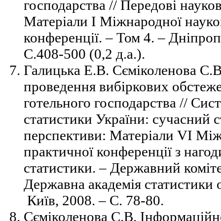
господарства // Передові науков
Матеріали І Міжнародної науко
конференції. –
Том 4. –
Дніпроп
С.408-500 (0,2 д.а.).
Галицька Е.В. Сєміколенова С.В
проведення вибіркових обстеже
готельного господарства // Сис
статистики України: сучасний с
перспективи: Матеріали VІ Між
практичної конференції з наго
статистики. – Державний коміт
Державна академія статистики о
Київ, 2008. – С. 78-80.
Сєміколенова С.В. Інформаційне