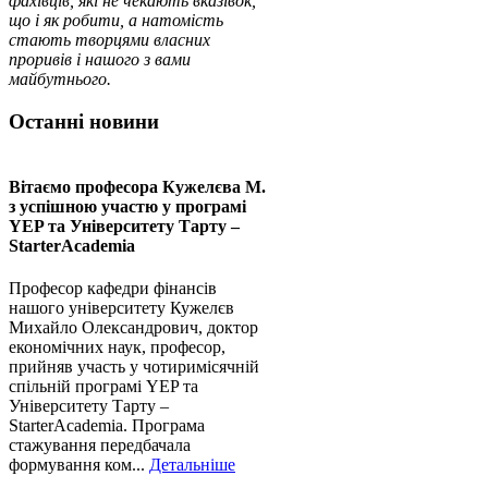
фахівців, які не чекають вказівок,
що і як робити, а натомість
стають творцями власних
проривів і нашого з вами
майбутнього.
Останні новини
Вітаємо професора Кужелєва М.
з успішною участю у програмі
YEP та Університету Тарту –
StarterAcademia
Професор кафедри фінансів
нашого університету Кужелєв
Михайло Олександрович, доктор
економічних наук, професор,
прийняв участь у чотиримісячній
спільній програмі YEP та
Університету Тарту –
StarterAcademia. Програма
стажування передбачала
формування ком...
Детальніше