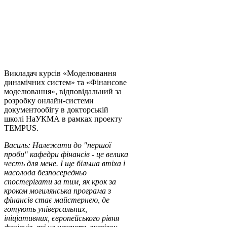
Викладач курсів «Моделювання
динамічних систем» та «Фінансове
моделювання», відповідальний за
розробку онлайн-системи
документообігу в докторській
школі НаУКМА в рамках проекту
TEMPUS.
Василь: Належати до "першої
проби" кафедри фінансів - це велика
честь для мене. І ще більша втіха і
насолода безпосередньо
спостерігати за тим, як крок за
кроком могилянська програма з
фінансів стає майстернею, де
готують універсальних,
ініціативних, європейського рівня