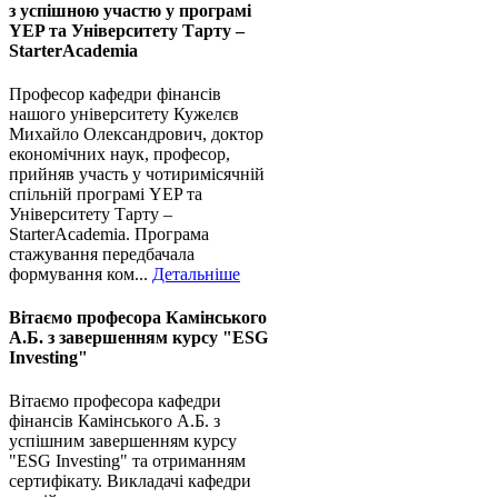
з успішною участю у програмі
YEP та Університету Тарту –
StarterAcademia
Професор кафедри фінансів
нашого університету Кужелєв
Михайло Олександрович, доктор
економічних наук, професор,
прийняв участь у чотиримісячній
спільній програмі YEP та
Університету Тарту –
StarterAcademia. Програма
стажування передбачала
формування ком...
Детальніше
Вітаємо професора Камінського
А.Б. з завершенням курсу "ESG
Investing"
Вітаємо професора кафедри
фінансів Камінського А.Б. з
успішним завершенням курсу
"ESG Investing" та отриманням
сертифікату. Викладачі кафедри