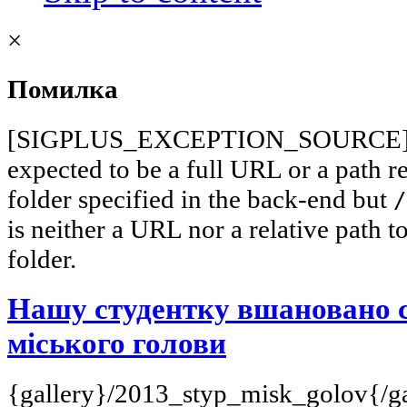
×
Помилка
[SIGPLUS_EXCEPTION_SOURCE] Im
expected to be a full URL or a path r
folder specified in the back-end but
/
is neither a URL nor a relative path to
folder.
Нашу студентку вшановано 
міського голови
{gallery}/2013_styp_misk_golov{/g