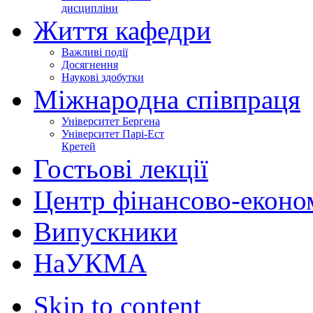
дисципліни
Життя кафедри
Важливі події
Досягнення
Наукові здобутки
Міжнародна співпраця
Університет Бергена
Університет Парі-Ест
Кретей
Гостьові лекції
Центр фінансово-еконо
Випускники
НаУКМА
Skip to content