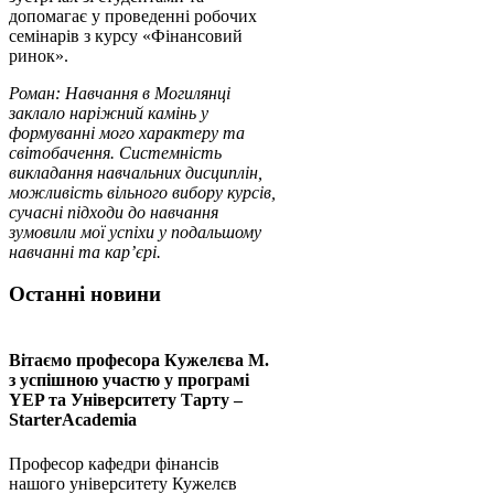
допомагає у проведенні робочих
семінарів з курсу «Фінансовий
ринок».
Роман: Навчання в Могилянці
заклало наріжний камінь у
формуванні мого характеру та
світобачення. Системність
викладання навчальних дисциплін,
можливість вільного вибору курсів,
сучасні підходи до навчання
зумовили мої успіхи у подальшому
навчанні та кар’єрі.
Останні новини
Вітаємо професора Кужелєва М.
з успішною участю у програмі
YEP та Університету Тарту –
StarterAcademia
Професор кафедри фінансів
нашого університету Кужелєв