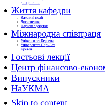
дисципліни
Життя кафедри
Важливі події
Досягнення
Наукові здобутки
Міжнародна співпраця
Університет Бергена
Університет Парі-Ест
Кретей
Гостьові лекції
Центр фінансово-еконо
Випускники
НаУКМА
Skip to content