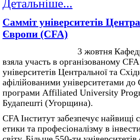
Детальніше...
Самміт університетів Центра
Європи (CFA)
3 жовтня Кафе
взяла участь в організованому CFA
університетів Центральної та Східн
афілійованими університетами до 
програми Affiliated University Prog
Будапешті (Угорщина).
CFA Інститут забезпечує найвищі 
етики та професіоналізму в інвест
світу. Більше 550-ти університетів