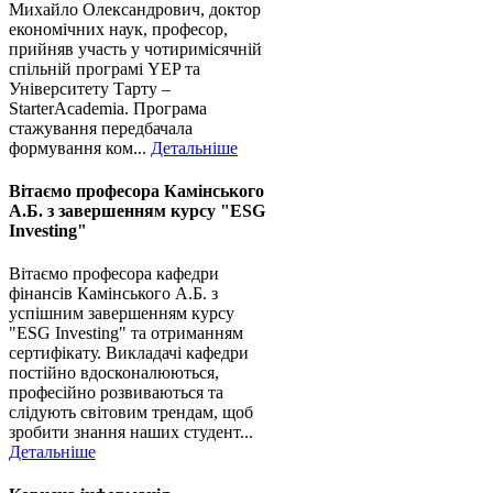
Михайло Олександрович, доктор
економічних наук, професор,
прийняв участь у чотиримісячній
спільній програмі YEP та
Університету Тарту –
StarterAcademia. Програма
стажування передбачала
формування ком...
Детальніше
Вітаємо професора Камінського
А.Б. з завершенням курсу "ESG
Investing"
Вітаємо професора кафедри
фінансів Камінського А.Б. з
успішним завершенням курсу
"ESG Investing" та отриманням
сертифікату. Викладачі кафедри
постійно вдосконалюються,
професійно розвиваються та
слідують світовим трендам, щоб
зробити знання наших студент...
Детальніше