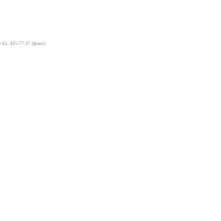
-42, 425-77-37 (факс)