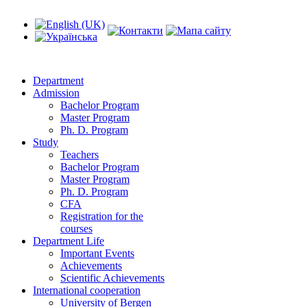
Department
Admission
Bachelor Program
Master Program
Ph. D. Program
Study
Teachers
Bachelor Program
Master Program
Ph. D. Program
CFA
Registration for the
courses
Department Life
Important Events
Achievements
Scientific Achievements
International cooperation
University of Bergen