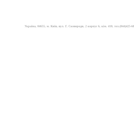
Україна, 04655, м. Київ, вул. Г. Сковороди, 2 корпус 6, кім. 410, тел.(044)425-60