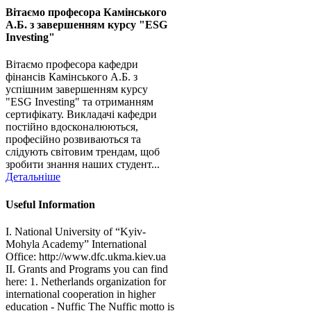
Вітаємо професора Камінського
А.Б. з завершенням курсу "ESG
Investing"
Вітаємо професора кафедри
фінансів Камінського А.Б. з
успішним завершенням курсу
"ESG Investing" та отриманням
сертифікату. Викладачі кафедри
постійно вдосконалюються,
професійно розвиваються та
слідують світовим трендам, щоб
зробити знання наших студент...
Детальніше
Useful Information
I. National University of “Kyiv-
Mohyla Academy” International
Office: http://www.dfc.ukma.kiev.ua
ІІ. Grants and Programs you can find
here: 1. Netherlands organization for
international cooperation in higher
education - Nuffic The Nuffic motto is