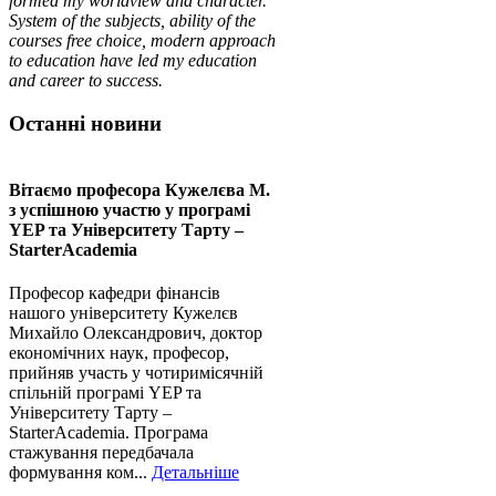
formed my worldview and character.
System of the subjects, ability of the
courses free choice, modern approach
to education have led my education
and career to success.
Останні новини
Вітаємо професора Кужелєва М.
з успішною участю у програмі
YEP та Університету Тарту –
StarterAcademia
Професор кафедри фінансів
нашого університету Кужелєв
Михайло Олександрович, доктор
економічних наук, професор,
прийняв участь у чотиримісячній
спільній програмі YEP та
Університету Тарту –
StarterAcademia. Програма
стажування передбачала
формування ком...
Детальніше