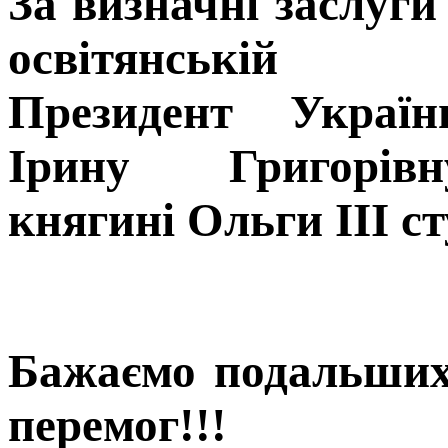
За визначні заслуги
освітянській 
Президент Україн
Ірину Григорів
княгині Ольги III с
Бажаємо подальших
перемог!!!