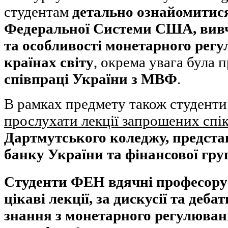
студентам
детально ознайомитися
Федеральної Системи США, вивч
та особливості монетарного регу
країнах світу
, окрема увага була 
співпраці України з МВФ
.
В рамках предмету також студенти
прослухати лекції запрошених спік
Дартмутського коледжу, предста
банку України та фінансової гру
Студенти ФЕН вдячні професору 
цікаві лекції, за дискусії та деба
знання з монетарного регулюва