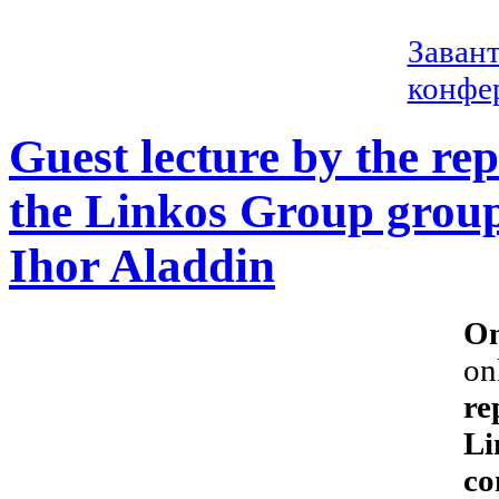
Заван
конфер
Guest lecture by the rep
the Linkos Group group
Ihor Aladdin
On
on
re
Li
co