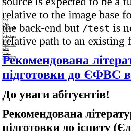
source is expected to be a f
and
fruitful
ideas
relative to the image base fo
for
society,
of a
think
the back-end but
is n
new
creatively
/test
generation
and act.
of
relative path to an existing f
scholars
and
researchers
who
have
Рекомендована літера
perfectly
mastered
the
economic
підготовки до ЄФВС в
and
financial
theory,
can
comprehensively
До уваги абітуєнтів!
analyze
macroeconomic
and
financial
Рекомендована літерату
policy
with the
use of
modern
підготовки до іспиту (Є
mathematical
tools