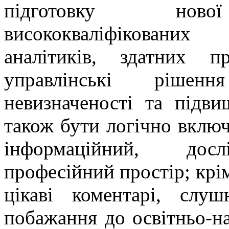
підготовку ново
висококваліфіковани
аналітиків, здатних п
управлінські ріше
невизначеності та підви
також бути логічно вклю
інформаційний, дос
професійний простір; крім
цікаві коментарі, слуш
побажання до освітньо-н