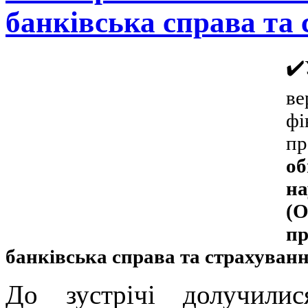
банківська справа та
✔
в
ф
п
об
н
(О
п
банківська справа та страхуван
До зустрічі долучили