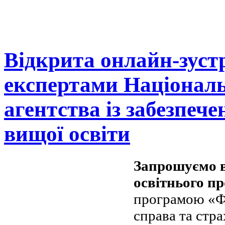
Відкрита онлайн-зустр
експертами Націонал
агентства із забезпече
вищої освіти
Запрошуємо в
освітнього п
програмою «Фі
справа та стра