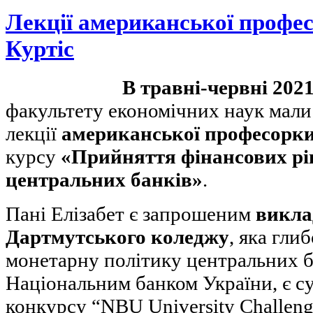
Лекції американської профес
Куртіс
В травні-червні 202
факультету економічних наук мали
лекції
американської професорки 
курсу
«Прийняття фінансових ріш
центральних банків»
.
Пані Елізабет є запрошеним
викла
Дартмутського коледжу
, яка гли
монетарну політику центральних б
Національним банком України, є с
конкурсу “NBU University Challeng