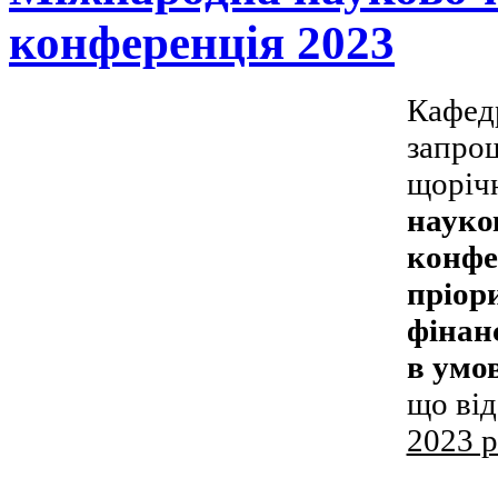
конференція 2023
Кафед
запро
щоріч
науко
конфе
пріор
фінан
в умо
що ві
2023 р