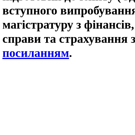
being
вступного випробування
naturally
involved
global
магістратуру з фінансів,
information
and
research
space.
справи та страхування 
посиланням
.