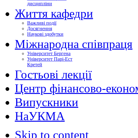
дисципліни
Життя кафедри
Важливі події
Досягнення
Наукові здобутки
Міжнародна співпраця
Університет Бергена
Університет Парі-Ест
Кретей
Гостьові лекції
Центр фінансово-еконо
Випускники
НаУКМА
Skip to content