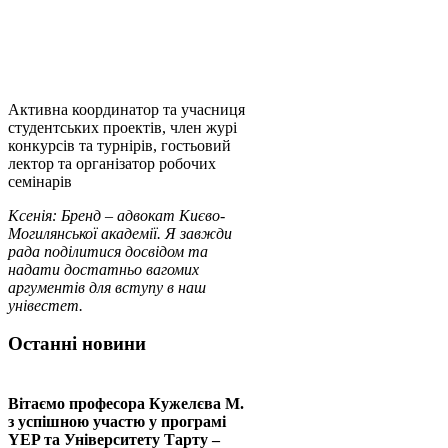
Активна координатор та учасниця
студентських проектів, член журі
конкурсів та турнірів, гостьовий
лектор та організатор робочих
семінарів
Ксенія: Бренд – адвокат Києво-
Могилянської академії. Я завжди
рада поділитися досвідом та
надати достатньо вагомих
аргументів для вступу в наш
унівестет.
Останні новини
Вітаємо професора Кужелєва М.
з успішною участю у програмі
YEP та Університету Тарту –