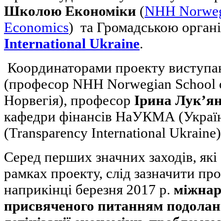
Школою Економіки
(
NHH Norwegi
Economics
) та Громадською орган
International Ukraine
.
Координаторами проекту виступ
(професор NHH Norwegian School 
Норвегія), професор
Ірина Лук’я
кафедри фінансів НаУКМА (Україн
(Transparency International Ukraine)
Серед перших значних заходів, які 
рамках проекту, слід зазначити 
наприкінці березня 2017 р.
міжнар
присвяченого питанням подоланн