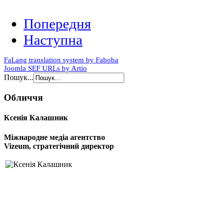
Попередня
Наступна
FaLang translation system by Faboba
Joomla SEF URLs by Artio
Пошук...
Обличчя
Ксенія Калашник
Міжнародне медіа агентство
Vizeum, стратегічний директор