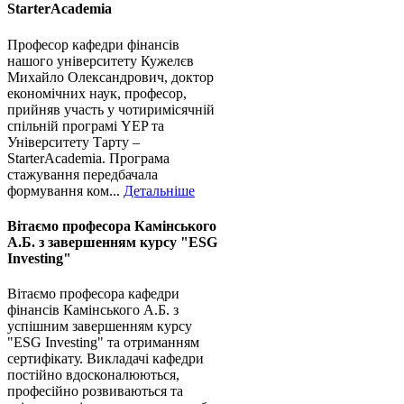
StarterAcademia
Професор кафедри фінансів
нашого університету Кужелєв
Михайло Олександрович, доктор
економічних наук, професор,
прийняв участь у чотиримісячній
спільній програмі YEP та
Університету Тарту –
StarterAcademia. Програма
стажування передбачала
формування ком...
Детальніше
Вітаємо професора Камінського
А.Б. з завершенням курсу "ESG
Investing"
Вітаємо професора кафедри
фінансів Камінського А.Б. з
успішним завершенням курсу
"ESG Investing" та отриманням
сертифікату. Викладачі кафедри
постійно вдосконалюються,
професійно розвиваються та