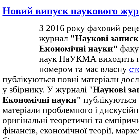
Новий випуск наукового жу
З 2016 року фаховий рец
журнал
"Наукові запис
Економічні науки"
факу
наук НаУКМА виходить п
номером та має власну
ст
публікуються повні матеріали дос
у збірнику. У журналі "
Наукові з
Економічні науки"
публікуються о
матеріали проблемного і дискусійн
оригінальні теоретичні та емпіричн
фінансів, економічної теорії, марк