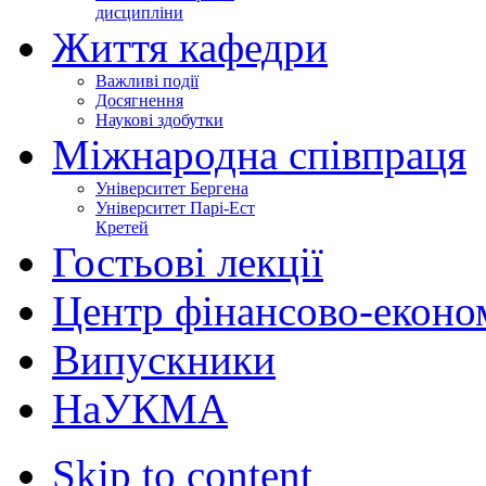
дисципліни
Життя кафедри
Важливі події
Досягнення
Наукові здобутки
Міжнародна співпраця
Університет Бергена
Університет Парі-Ест
Кретей
Гостьові лекції
Центр фінансово-еконо
Випускники
НаУКМА
Skip to content