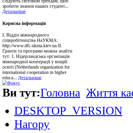
слідують світовим трендам, щоб
зробити знання наших студент...
Детальніше
Корисна інформація
І. Відділ міжнародного
співробітництва НаУКМА:
http://www.dfc.ukma.kiev.ua ІІ.
Гранти та програми можна знайти
тут: 1. Нідерландська організація
міжнародної кооперації у вищій
освіті (Netherlands organization for
international cooperation in higher
educa...
Детальніше
Ви тут:
Головна
Життя ка
DESKTOP_VERSION
Нагору