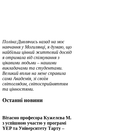
Поліна:
Дивлячись назад на моє
навчання у Могилянці, я думаю, що
найбільш цінний життєвий досвід
я отримала від спілкування з
цікавими людьми – нашими
викладачами та студентами.
Великий вплив на мене справила
сама Академія, зі своїм
світоглядом, світосприйняттям
та цінностями.
Останні новини
Вітаємо професора Кужелєва М.
з успішною участю у програмі
YEP та Університету Тарту –