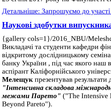
Детальніше: Запрошуємо до участі
Наукові здобутки випускник
{gallery cols=1}/2016_NBU/Meleshc
Викладачі та студенти кафедри фін
відкритому дослідницькому семіна
банку України , під час якого наш в
аспірант Каліфорнійського універс
Мелещук
презентував результати 
"Інтенсивна складова міжнародно
межами Парето"
("The Intensive
Beyond Pareto").