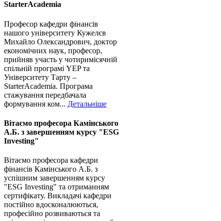
StarterAcademia
Професор кафедри фінансів
нашого університету Кужелєв
Михайло Олександрович, доктор
економічних наук, професор,
прийняв участь у чотиримісячній
спільній програмі YEP та
Університету Тарту –
StarterAcademia. Програма
стажування передбачала
формування ком...
Детальніше
Вітаємо професора Камінського
А.Б. з завершенням курсу "ESG
Investing"
Вітаємо професора кафедри
фінансів Камінського А.Б. з
успішним завершенням курсу
"ESG Investing" та отриманням
сертифікату. Викладачі кафедри
постійно вдосконалюються,
професійно розвиваються та