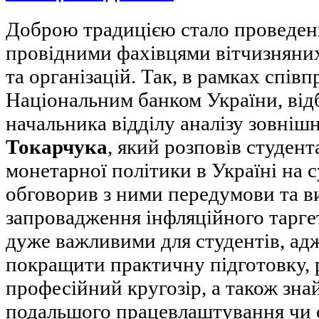
Доброю традицією стало проведен
провідними фахівцями вітчизняних
та організацій. Так, в рамках співп
Національним банком України, відб
начальника відділу аналізу зовніш
Токарчука
, який розповів студен
монетарної політики в Україні на с
обговорив з ними передумови та в
запровадження інфляційного таргет
дуже важливими для студентів, ад
покращити практичну підготовку, 
професійний кругозір, а також зна
подальшого працевлаштування чи 