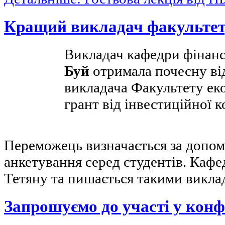
Кращий викладач факульте
Викладач кафедри фінан
Буй
отримала почесну ві
викладача Факультету ек
грант від інвестиційної 
Переможець визначається за допо
анкетування серед студентів. Кафед
Тетяну та пишається такими викла
Запрошуємо до участі у конф