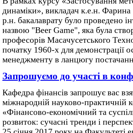
В рамках курсу «Застосування мет
динаміки», викладач к.е.н. Фарина О
р.н. бакалаврату було проведено і
назвою "Beer Game", яка була ств
професорів Масачусетського Техно
початку 1960-х для демонстрації 
менеджменту в ланцюгу постачанн
Запрошуємо до участі в конф
Кафедра фінансів запрошує вас взя
міжнародній науково-практичній к
«Фінансово-економічний та суспіл
розвиток: сучасні тренди і перспе
25 січня 2017 року на Факультеті 