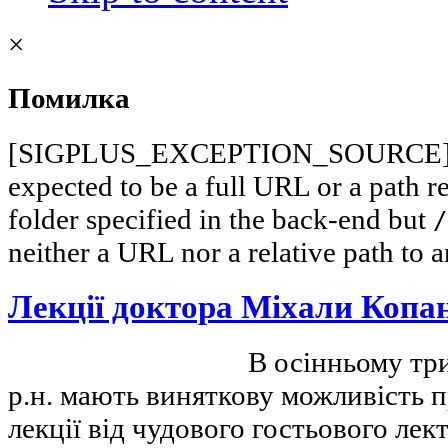
×
Помилка
[SIGPLUS_EXCEPTION_SOURCE] Im
expected to be a full URL or a path r
folder specified in the back-end but
/
neither a URL nor a relative path to an
Лекції доктора Міхали Копан
В осінньому тр
р.н. мають виняткову можливість п
лекції від чудового гостьового ле