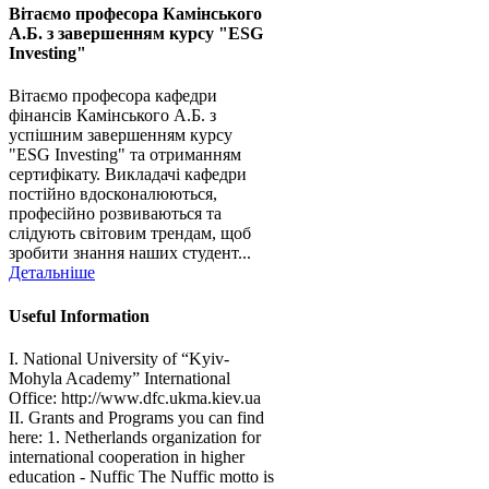
Вітаємо професора Камінського
А.Б. з завершенням курсу "ESG
Investing"
Вітаємо професора кафедри
фінансів Камінського А.Б. з
успішним завершенням курсу
"ESG Investing" та отриманням
сертифікату. Викладачі кафедри
постійно вдосконалюються,
професійно розвиваються та
слідують світовим трендам, щоб
зробити знання наших студент...
Детальніше
Useful Information
I. National University of “Kyiv-
Mohyla Academy” International
Office: http://www.dfc.ukma.kiev.ua
ІІ. Grants and Programs you can find
here: 1. Netherlands organization for
international cooperation in higher
education - Nuffic The Nuffic motto is