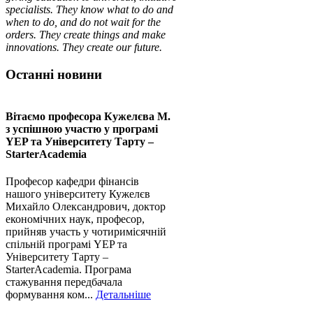
specialists. They know what to do and
when to do, and do not wait for the
orders.
They create things and make
innovations. They create our future.
Останні новини
Вітаємо професора Кужелєва М.
з успішною участю у програмі
YEP та Університету Тарту –
StarterAcademia
Професор кафедри фінансів
нашого університету Кужелєв
Михайло Олександрович, доктор
економічних наук, професор,
прийняв участь у чотиримісячній
спільній програмі YEP та
Університету Тарту –
StarterAcademia. Програма
стажування передбачала
формування ком...
Детальніше