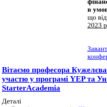
фінан
в умо
що ві
2023 р
Заван
конфер
Вітаємо професора Кужелєва
участю у програмі YEP та Ун
StarterAcademia
Деталі