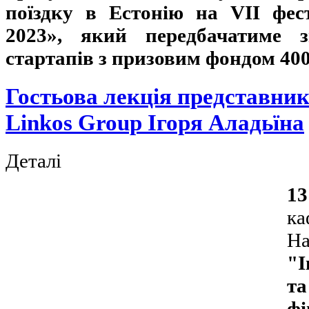
поїздку в Естонію на VII фе
2023», який передбачатиме 
стартапів з призовим фондом 400 
Гостьова лекція представни
Linkos Group Ігоря Аладьїна
Деталі
13
к
На
"І
т
фі