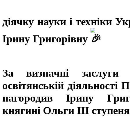
діячку науки і техніки У
Ірину Григорівну
За визначні заслуги
освітянській діяльності 
нагородив Ірину Григ
княгині Ольги III ступеня