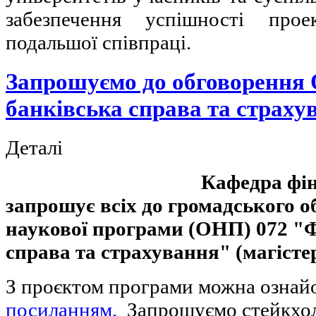
забезпечення успішності прое
подальшої співпраці.
Запрошуємо до обговорення
банківська справа та страху
Деталі
Кафедра фі
запрошує всіх до громадського о
наукової програми (ОНП) 072 "Ф
справа та страхування" (магісте
З проєктом програми можна ознай
посиланням.
Запрошуємо стейкхол