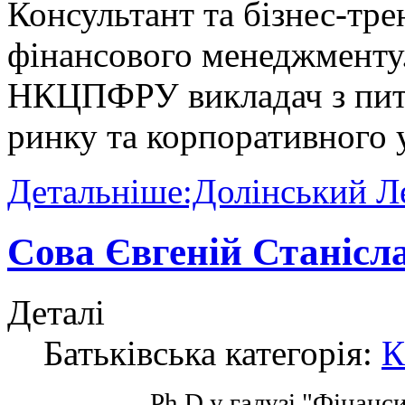
Консультант та бізнес-тре
фінансового менеджменту
НКЦПФРУ викладач з пит
ринку та корпоративного 
Детальніше:Долінський Л
Сова Євгеній Станісл
Деталі
Батьківська категорія:
К
Ph.D у галузі "Фінанси