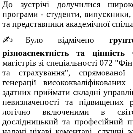
До зустрічі долучилися широк
програми - студенти, випускники,
та представники академічної спіль
✍️Було відмічено
грунт
різноаспектність та цінніст
магістрів зі спеціальності 072 "Фі
та страхування", спрямованої
генерації висококваліфікованих ф
здатних приймати складні управлі
невизначеності та підвищених 
логічно включеними в світо
дослідницький та професійний пр
надані цікаві коментарі, слушні 