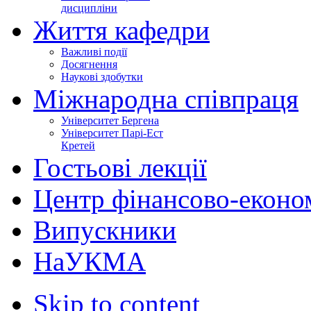
дисципліни
Життя кафедри
Важливі події
Досягнення
Наукові здобутки
Міжнародна співпраця
Університет Бергена
Університет Парі-Ест
Кретей
Гостьові лекції
Центр фінансово-еконо
Випускники
НаУКМА
Skip to content