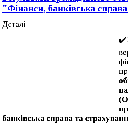
"Фінанси, банківська справа
Деталі
✔
в
ф
п
об
н
(О
п
банківська справа та страхуван