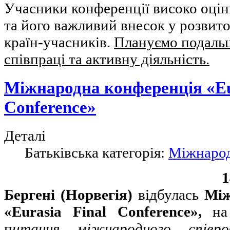
Учасники конференції високо оцін
та його важливий внесок у розвито
країн-учасників.
Плануємо подаль
співпраці та активну діяльність.
Міжнародна конференція «Eu
Conference»
Деталі
Батьківська категорія:
Міжнарод
1
Бергені (Норвегія)
відбулась
Між
«Eurasia Final Conference»,
на 
п
итання міжнародного співр