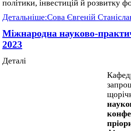
політики, інвестицій й розвитку ф
Детальніше:Сова Євгеній Станісл
Міжнародна науково-практи
2023
Деталі
Кафед
запро
щоріч
науко
конфе
пріор