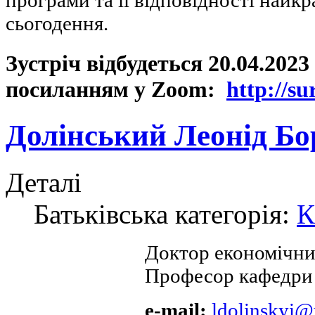
сьогодення.
Зустріч відбудеться
20.04.2023 
посиланням у
Zoom
:
http
://
su
Долінський Леонід Бо
Деталі
Батьківська категорія:
К
Доктор економічних
Професор кафедри 
e-mail:
ldolinskyi