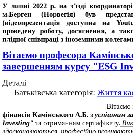
У липні 2022 р. на з'їзді координатор
м.Берген (Норвегія) був предста
(відеопрезентація доступна на Yo
проведену роботу, досягнення, а та
плідної співпраці з іноземними колегам
Вітаємо професора Камінсько
завершенням курсу "ESG Inv
Деталі
Батьківська категорія:
Життя ка
Вітаємо
фінансів Камінського А.Б.
з
успішним з
Investing"
та отриманням сертифікату.
Вик
вдосконалюються, професійно розвивають