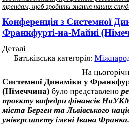
трендам, щоб зробити знання наших студ
Конференція з Системної Ди
Франкфурті-на-Майні (Німе
Деталі
Батьківська категорія:
Міжнарод
На цьогоріч
Системної Динаміки у Франкфур
(Німеччина)
було представлено
р
проєкту кафедри фінансів НаУК
міста Берген та Львівського нац
університету імені Івана Франка