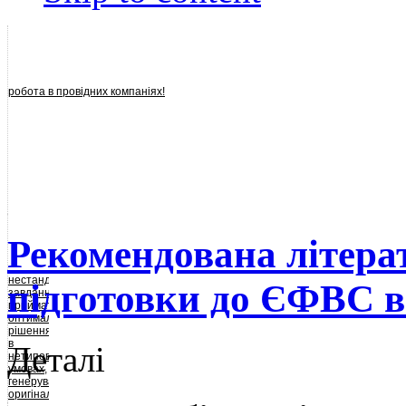
робота в провідних компаніях!
Рекомендована літера
нестандартні
підготовки до ЄФВС в
завдання,
приймати
оптимальні
рішення
в
Деталі
нетипових
умовах,
генерувати
оригінальні