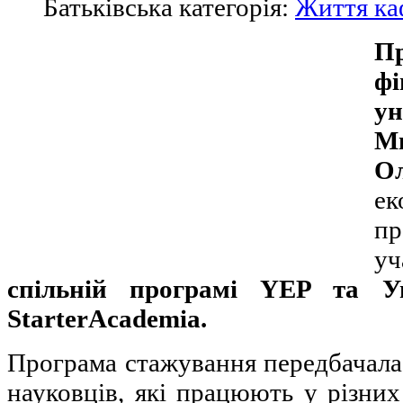
Батьківська категорія:
Життя ка
П
ф
у
М
Ол
е
п
уч
спільній програмі YEP та У
StarterAcademia.
Програма стажування передбачала
науковців, які працюють у різних