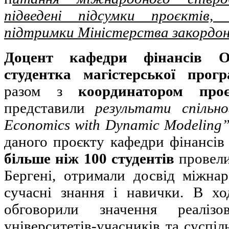
підведені підсумки проєктів,
підтримки Міністерства закордонн
Доцент кафедри фінансів О
студентка магістерської прог
разом з
координатором про
представили
результати спільн
Economics with Dynamic Modeling”
даного проєкту кафедри фінансів 
більше ніж 100 студентів
провели
Бергені, отримали досвід міжнар
сучасні знання і навички. В хо
обговорили значення реаліз
університетів-учасників та суспіл