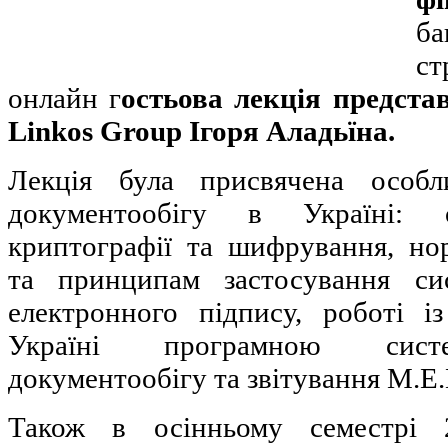
б
ст
онлайн г
остьова лекція предста
Linkos Group Ігоря Аладьїна.
Лекція була присвячена особл
документообігу в Україні: 
криптографії та шифрування, н
та принципам застосування сис
електронного підпису, роботі 
Україні програмною сист
документообігу та звітування M.E.
Також в осінньому семестрі