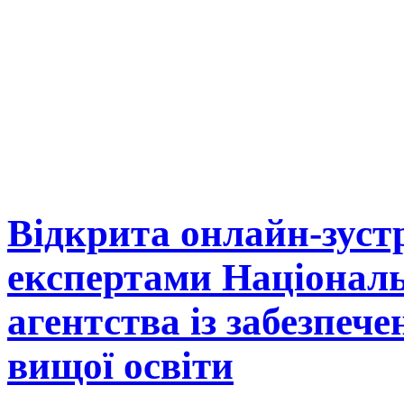
світовий
інформаційний
та
дослідницький
простір
Відкрита онлайн-зустр
експертами Націонал
агентства із забезпече
вищої освіти