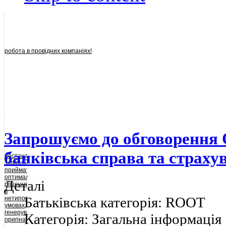
робота в провідних компаніях!
Запрошуємо до обговорення
банківська справа та страху
нестандартні
завдання,
приймати
оптимальні
Деталі
рішення
в
Батьківська категорія:
ROOT
нетипових
умовах,
генерувати
Категорія:
Загальна інформація
оригінальні