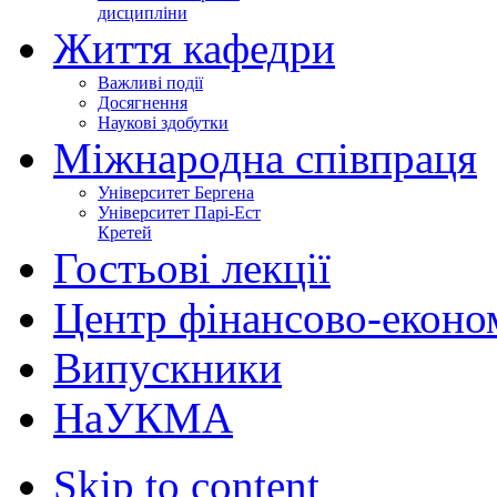
дисципліни
Життя кафедри
Важливі події
Досягнення
Наукові здобутки
Міжнародна співпраця
Університет Бергена
Університет Парі-Ест
Кретей
Гостьові лекції
Центр фінансово-еконо
Випускники
НаУКМА
Skip to content