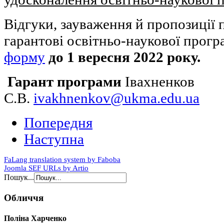
світовий
інформаційний
Відгуки, зауваження й пропозиції
та
дослідницький
простір
гарантові освітньо-наукової прог
форму
до 1 вересня 2022 року.
Гарант програми
Івахненков
С.В.
ivakhnenkov@ukma.edu.ua
Попередня
Наступна
FaLang translation system by Faboba
Joomla SEF URLs by Artio
Пошук...
Обличчя
Поліна Харченко