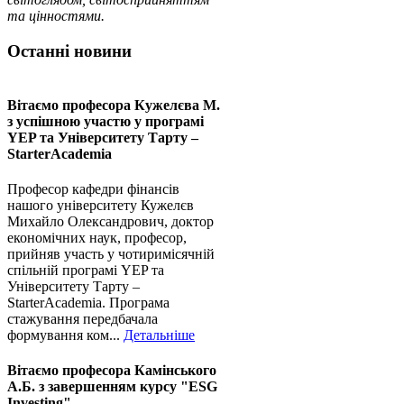
та цінностями.
Останні новини
Вітаємо професора Кужелєва М.
з успішною участю у програмі
YEP та Університету Тарту –
StarterAcademia
Професор кафедри фінансів
нашого університету Кужелєв
Михайло Олександрович, доктор
економічних наук, професор,
прийняв участь у чотиримісячній
спільній програмі YEP та
Університету Тарту –
StarterAcademia. Програма
стажування передбачала
формування ком...
Детальніше
Вітаємо професора Камінського
А.Б. з завершенням курсу "ESG
Investing"