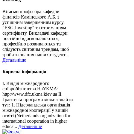
Вітаємо професора кафедри
фінансів Камінського А.Б. з
успішним завершенням курсу
"ESG Investing" та отриманням
сертифікату. Викладачі кафедри
постійно вдосконалюються,
професійно розвиваються та
слідують світовим трендам, щоб
зробити знання наших студент...
Детальніше
Корисна інформація
І. Відділ міжнародного
співробітництва НаУКМА:
http://www.dfc.ukma.kiev.ua ІІ.
Гранти та програми можна знайти
тут: 1. Нідерландська організація
міжнародної кооперації у вищій
освіті (Netherlands organization for
international cooperation in higher
educa...
Детальніше