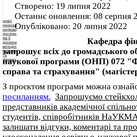
та
Створено:
19 липня 2022
плідні
для
Останнє оновлення:
08 серпня 
суспільства
ідеї,
нової
креативно
Опубліковано:
20 липня 2022
генерації
мислити
науковців-
та
дослідників,
діяти.
Кафедра фі
які б
досконало
володіли
запрошує всіх до громадського о
економічною
та
наукової програми (ОНП) 072 "Ф
фінансовою
теорією,
могли
справа та страхування" (магісте
комплексно
аналізувати
макроекономічну
З проєктом програми можна ознай
та
фінансову
посиланням.
Запрошуємо стейкхол
політику
держави
із
представників академічної спільно
застосуванням
сучасного
студентів, співробітників НаУКМА 
математичного
інструментарію,
залишати відгуки, коментарі та пр
були
природно
вмонтованими
удосконалення освітньо-наукової 
у