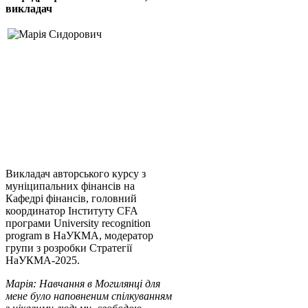
викладач
світовий
інформаційний
та
дослідницький
простір
Викладач авторського курсу з
муніципальних фінансів на
Кафедрі фінансів, головний
координатор Інституту CFA
програми University recognition
program в НаУКМА, модератор
групи з розробки Стратегії
НаУКМА-2025.
Марія: Навчання в Могилянці для
мене було наповненим спілкуванням