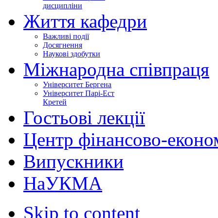
дисципліни
Життя кафедри
Важливі події
Досягнення
Наукові здобутки
Міжнародна співпраця
Університет Бергена
Університет Парі-Ест
Кретей
Гостьові лекції
Центр фінансово-еконо
Випускники
НаУКМА
Skip to content