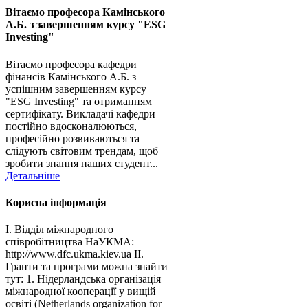
Вітаємо професора Камінського
А.Б. з завершенням курсу "ESG
Investing"
Вітаємо професора кафедри
фінансів Камінського А.Б. з
успішним завершенням курсу
"ESG Investing" та отриманням
сертифікату. Викладачі кафедри
постійно вдосконалюються,
професійно розвиваються та
слідують світовим трендам, щоб
зробити знання наших студент...
Детальніше
Корисна інформація
І. Відділ міжнародного
співробітництва НаУКМА:
http://www.dfc.ukma.kiev.ua ІІ.
Гранти та програми можна знайти
тут: 1. Нідерландська організація
міжнародної кооперації у вищій
освіті (Netherlands organization for