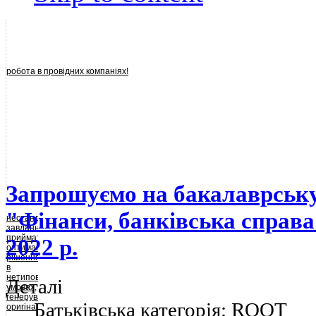
робота в провідних компаніях!
Запрошуємо на бакалаврськ
"Фінанси, банківська справа
нестандартні
завдання,
приймати
2022 р.
оптимальні
рішення
в
нетипових
Деталі
умовах,
генерувати
Батьківська категорія:
ROOT
оригінальні