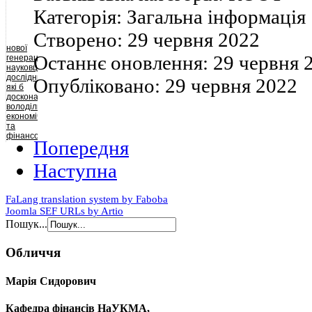
та
Категорія:
Загальна інформація
плідні
для
суспільства
Створено:
29 червня 2022
ідеї,
нової
креативно
Останнє оновлення:
29 червня 
генерації
мислити
науковців-
та
дослідників,
діяти.
Опубліковано:
29 червня 2022
які б
досконало
володіли
економічною
та
фінансовою
Попередня
теорією,
могли
Наступна
комплексно
аналізувати
макроекономічну
та
FaLang translation system by Faboba
фінансову
Joomla SEF URLs by Artio
політику
Пошук...
держави
із
застосуванням
Обличчя
сучасного
математичного
інструментарію,
Марія Сидорович
були
природно
вмонтованими
Кафедра фінансів НаУКМА,
у