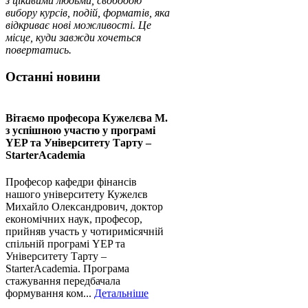
з цікавими людьми, свободою
вибору курсів, подій, форматів, яка
відкриває нові можливості. Це
місце, куди завжди хочеться
повертатись.
Останні новини
Вітаємо професора Кужелєва М.
з успішною участю у програмі
YEP та Університету Тарту –
StarterAcademia
Професор кафедри фінансів
нашого університету Кужелєв
Михайло Олександрович, доктор
економічних наук, професор,
прийняв участь у чотиримісячній
спільній програмі YEP та
Університету Тарту –
StarterAcademia. Програма
стажування передбачала
формування ком...
Детальніше