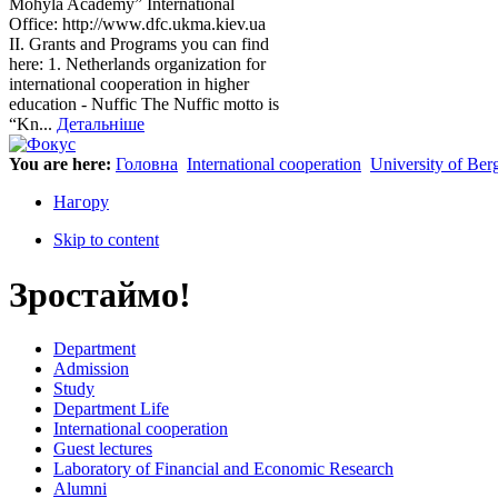
Mohyla Academy” International
Office: http://www.dfc.ukma.kiev.ua
ІІ. Grants and Programs you can find
here: 1. Netherlands organization for
international cooperation in higher
education - Nuffic The Nuffic motto is
“Kn...
Детальніше
You are here:
Головна
International cooperation
University of Ber
Нагору
Skip to content
Зростаймо!
Department
Admission
Study
Department Life
International cooperation
Guest lectures
Laboratory of Financial and Economic Research
Alumni