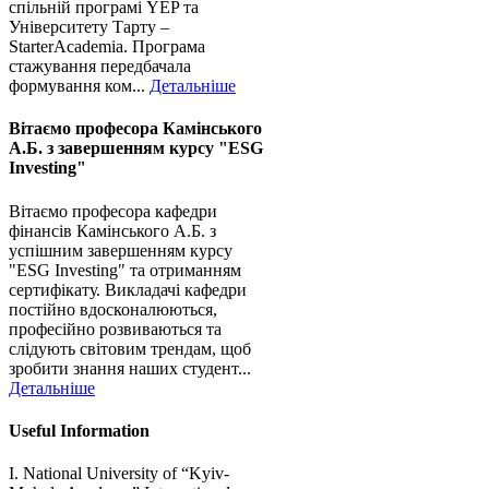
спільній програмі YEP та
Університету Тарту –
StarterAcademia. Програма
стажування передбачала
формування ком...
Детальніше
Вітаємо професора Камінського
А.Б. з завершенням курсу "ESG
Investing"
Вітаємо професора кафедри
фінансів Камінського А.Б. з
успішним завершенням курсу
"ESG Investing" та отриманням
сертифікату. Викладачі кафедри
постійно вдосконалюються,
професійно розвиваються та
слідують світовим трендам, щоб
зробити знання наших студент...
Детальніше
Useful Information
I. National University of “Kyiv-