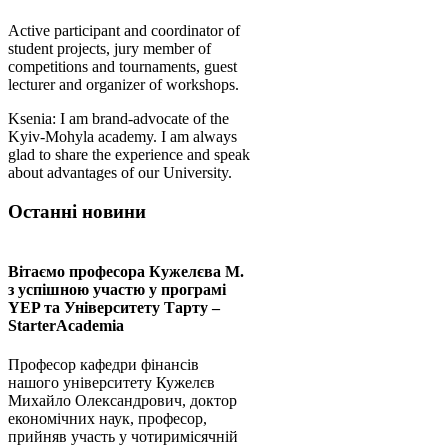
Active participant and coordinator of
student projects, jury member of
competitions and tournaments, guest
lecturer and organizer of workshops.
Ksenia: I am brand-advocate of the
Kyiv-Mohyla academy. I am always
glad to share the experience and speak
about advantages of our University.
Останні новини
Вітаємо професора Кужелєва М.
з успішною участю у програмі
YEP та Університету Тарту –
StarterAcademia
Професор кафедри фінансів
нашого університету Кужелєв
Михайло Олександрович, доктор
економічних наук, професор,
прийняв участь у чотиримісячній