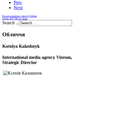
Prev
Next
FaLang translation system by Faboba
Joomla SEF URLs by Artio
Search ...
Обличчя
Kseniya Kalashnyk
International media agency
Vizeum,
S
trategic Director