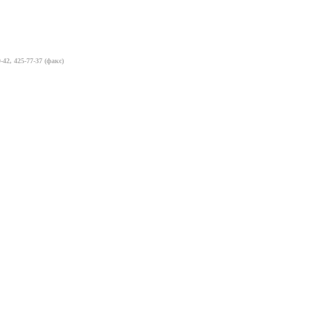
-42, 425-77-37 (факс)