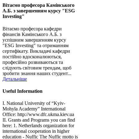
Вітаємо професора Камінського
А.Б. з завершенням курсу "ESG
Investing"
Вітаємо професора кафедри
фінансів Камінського А.Б. з
успішним завершенням курсу
"ESG Investing" та отриманням
сертифікату. Викладачі кафедри
постійно вдосконалюються,
професійно розвиваються та
слідують світовим трендам, щоб
зробити знання наших студент...
Детальніше
Useful Information
I. National University of “Kyiv-
Mohyla Academy” International
Office: http://www.dfc.ukma.kiev.ua
ІІ. Grants and Programs you can find
here: 1. Netherlands organization for
international cooperation in higher
education - Nuffic The Nuffic motto is