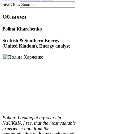
Search ...
Обличчя
Polina Kharchenko
Scottish & Southern Energy
(United Kindom), E
nergy analyst
Polina
:
Looking at my years in
NaUKMA I see, that the most valuable
experience I got from the
communication with our teachers and