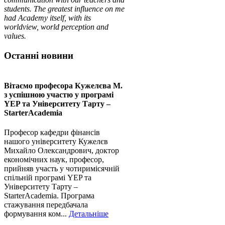
students. The greatest influence on me
had Academy itself, with its
worldview, world perception and
values.
Останні новини
Вітаємо професора Кужелєва М.
з успішною участю у програмі
YEP та Університету Тарту –
StarterAcademia
Професор кафедри фінансів
нашого університету Кужелєв
Михайло Олександрович, доктор
економічних наук, професор,
прийняв участь у чотиримісячній
спільній програмі YEP та
Університету Тарту –
StarterAcademia. Програма
стажування передбачала
формування ком...
Детальніше