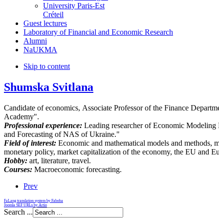
University Paris-Est
Créteil
Guest lectures
Laboratory of Financial and Economic Research
Alumni
NaUKMA
Skip to content
Shumska Svitlana
Candidate of economics, Associate Professor of the Finance Departm
Academy".
Professional experience:
Leading researcher of Economic Modeling D
and Forecasting of NAS of Ukraine."
Field of interest:
Economic and mathematical models and methods, ma
monetary policy, market capitalization of the economy, the EU and E
Hobby:
art, literature, travel.
Courses:
Macroeconomic forecasting.
Prev
FaLang translation system by Faboba
Joomla SEF URLs by Artio
Search ...