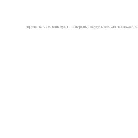
Україна, 04655, м. Київ, вул. Г. Сковороди, 2 корпус 6, кім. 410, тел.(044)425-60