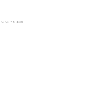
-42, 425-77-37 (факс)