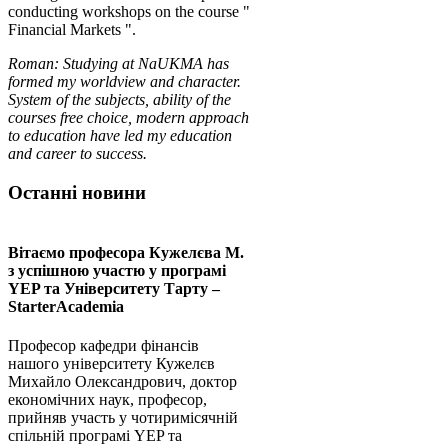
conducting workshops on the course "
Financial Markets ".
Roman: Studying at NaUKMA has
formed my worldview and character.
System of the subjects, ability of the
courses free choice, modern approach
to education have led my education
and career to success.
Останні новини
Вітаємо професора Кужелєва М.
з успішною участю у програмі
YEP та Університету Тарту –
StarterAcademia
Професор кафедри фінансів
нашого університету Кужелєв
Михайло Олександрович, доктор
економічних наук, професор,
прийняв участь у чотиримісячній
спільній програмі YEP та