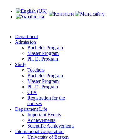
Department
Admission
Bachelor Program
Master Program
Ph. D. Program
Study
Teachers
Bachelor Program
Master Program
Ph. D. Program
CFA
Registration for the
courses
Department Life
Important Events
Achievements
Scientific Achievements
International cooperation
University of Bergen