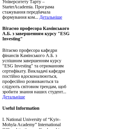
Університету Тарту –
StarterAcademia. Програма
стажування передбачала
формування ком...
Детальніше
Вітаємо професора Камінського
А.Б. з завершенням курсу "ESG
Investing"
Вітаємо професора кафедри
фінансів Камінського А.Б. з
успішним завершенням курсу
"ESG Investing" та отриманням
сертифікату. Викладачі кафедри
постійно вдосконалюються,
професійно розвиваються та
слідують світовим трендам, щоб
зробити знання наших студент...
Детальніше
Useful Information
I. National University of “Kyiv-
Mohyla Academy” International