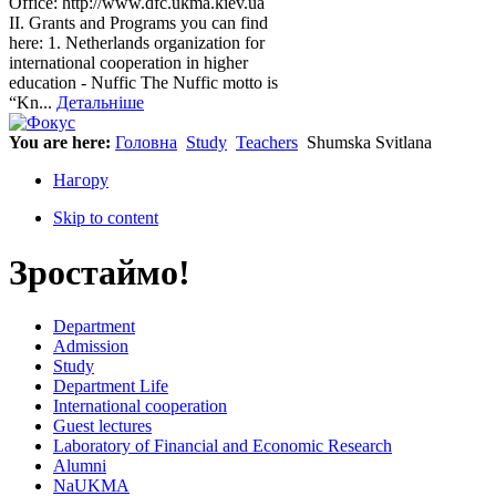
Office: http://www.dfc.ukma.kiev.ua
ІІ. Grants and Programs you can find
here: 1. Netherlands organization for
international cooperation in higher
education - Nuffic The Nuffic motto is
“Kn...
Детальніше
You are here:
Головна
Study
Teachers
Shumska Svitlana
Нагору
Skip to content
Зростаймо!
Department
Admission
Study
Department Life
International cooperation
Guest lectures
Laboratory of Financial and Economic Research
Alumni
NaUKMA