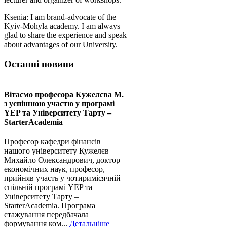
Ksenia: I am brand-advocate of the
Kyiv-Mohyla academy. I am always
glad to share the experience and speak
about advantages of our University.
Останні новини
Вітаємо професора Кужелєва М.
з успішною участю у програмі
YEP та Університету Тарту –
StarterAcademia
Професор кафедри фінансів
нашого університету Кужелєв
Михайло Олександрович, доктор
економічних наук, професор,
прийняв участь у чотиримісячній
спільній програмі YEP та
Університету Тарту –
StarterAcademia. Програма
стажування передбачала
формування ком...
Детальніше