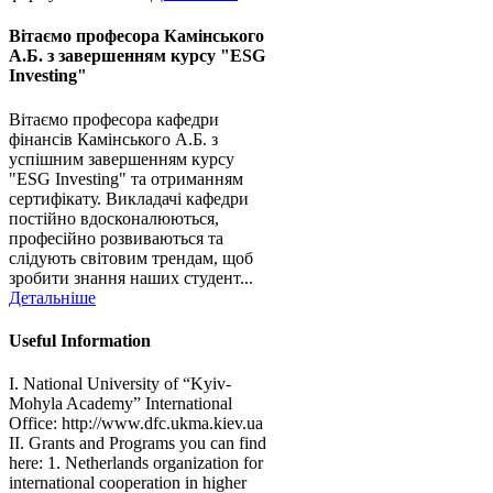
Вітаємо професора Камінського
А.Б. з завершенням курсу "ESG
Investing"
Вітаємо професора кафедри
фінансів Камінського А.Б. з
успішним завершенням курсу
"ESG Investing" та отриманням
сертифікату. Викладачі кафедри
постійно вдосконалюються,
професійно розвиваються та
слідують світовим трендам, щоб
зробити знання наших студент...
Детальніше
Useful Information
I. National University of “Kyiv-
Mohyla Academy” International
Office: http://www.dfc.ukma.kiev.ua
ІІ. Grants and Programs you can find
here: 1. Netherlands organization for
international cooperation in higher