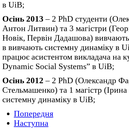
в UiB;
Осінь 2013
– 2 PhD студенти (Оле
Антон Литвин) та 3 магістри (Геор
Новік, Первін Дадашова) вивчають
в вивчають системну динаміку в U
працює асистентом викладача на ку
Dynamic Social Systems” в UiB;
Осінь 2012
– 2 PhD (Олександр Фа
Стельмашенко) та 1 магістр (Ірин
системну динаміку в UiB;
Попередня
Наступна