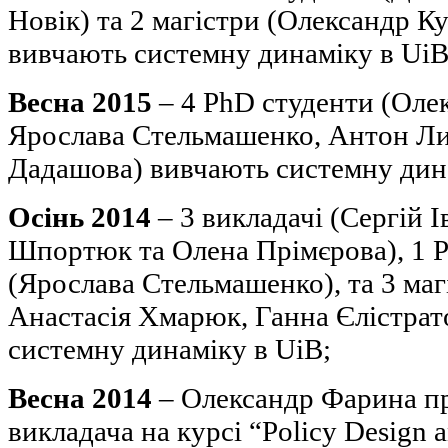
Новік) та 2 магістри (Олександр К
вивчають системну динаміку в UiB
Весна 2015
– 4 PhD студенти (Оле
Ярослава Стельмашенко, Антон Ли
Дадашова) вивчають системну дина
Осінь 2014
– 3 викладачі (Сергій 
Шпортюк та Олена Прімєрова), 1 
(Ярослава Стельмашенко), та 3 маг
Анастасія Хмарюк, Ганна Єлістрат
системну динаміку в UiB;
Весна 2014
– Олександр Фарина п
викладача на курсі “Policy Design 