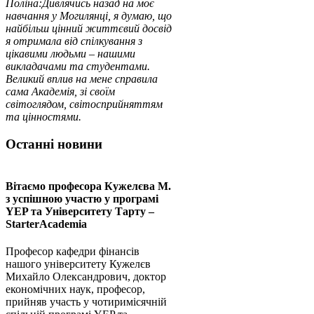
Поліна:
Дивлячись назад на моє
навчання у Могилянці, я думаю, що
найбільш цінний життєвий досвід
я отримала від спілкування з
цікавими людьми – нашими
викладачами та студентами.
Великий вплив на мене справила
сама Академія, зі своїм
світоглядом, світосприйняттям
та цінностями.
Останні новини
Вітаємо професора Кужелєва М.
з успішною участю у програмі
YEP та Університету Тарту –
StarterAcademia
Професор кафедри фінансів
нашого університету Кужелєв
Михайло Олександрович, доктор
економічних наук, професор,
прийняв участь у чотиримісячній