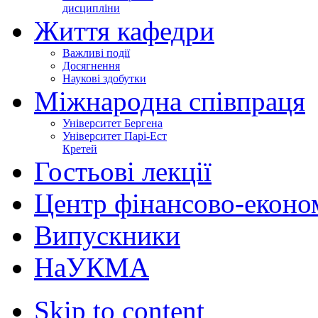
дисципліни
Життя кафедри
Важливі події
Досягнення
Наукові здобутки
Міжнародна співпраця
Університет Бергена
Університет Парі-Ест
Кретей
Гостьові лекції
Центр фінансово-еконо
Випускники
НаУКМА
Skip to content