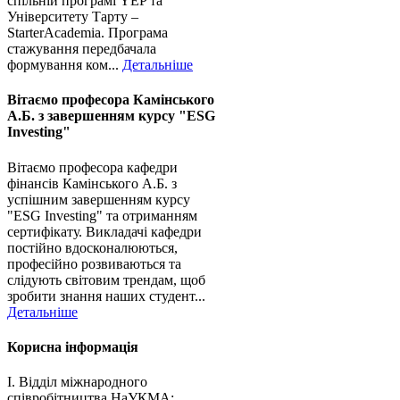
спільній програмі YEP та
Університету Тарту –
StarterAcademia. Програма
стажування передбачала
формування ком...
Детальніше
Вітаємо професора Камінського
А.Б. з завершенням курсу "ESG
Investing"
Вітаємо професора кафедри
фінансів Камінського А.Б. з
успішним завершенням курсу
"ESG Investing" та отриманням
сертифікату. Викладачі кафедри
постійно вдосконалюються,
професійно розвиваються та
слідують світовим трендам, щоб
зробити знання наших студент...
Детальніше
Корисна інформація
І. Відділ міжнародного
співробітництва НаУКМА: