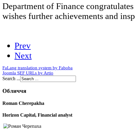
Department of Finance congratulates 
wishes further achievements and insp
Prev
Next
FaLang translation system by Faboba
Joomla SEF URLs by Artio
Search ...
Обличчя
Roman Cherepakha
Horizon Capital, Financial analyst