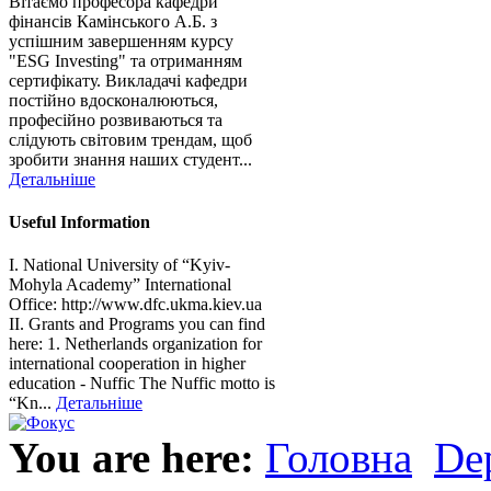
Вітаємо професора кафедри
фінансів Камінського А.Б. з
успішним завершенням курсу
"ESG Investing" та отриманням
сертифікату. Викладачі кафедри
постійно вдосконалюються,
професійно розвиваються та
слідують світовим трендам, щоб
зробити знання наших студент...
Детальніше
Useful Information
I. National University of “Kyiv-
Mohyla Academy” International
Office: http://www.dfc.ukma.kiev.ua
ІІ. Grants and Programs you can find
here: 1. Netherlands organization for
international cooperation in higher
education - Nuffic The Nuffic motto is
“Kn...
Детальніше
You are here:
Головна
Dep