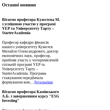
Останні новини
Вітаємо професора Кужелєва М.
з успішною участю у програмі
YEP та Університету Тарту –
StarterAcademia
Професор кафедри фінансів
нашого університету Кужелєв
Михайло Олександрович, доктор
економічних наук, професор,
прийняв участь у чотиримісячній
спільній програмі YEP та
Університету Тарту –
StarterAcademia. Програма
стажування передбачала
формування ком...
Детальніше
Вітаємо професора Камінського
А.Б. з завершенням курсу "ESG
Investing"