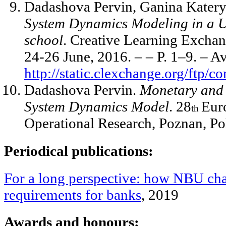
Dadashova Pervin, Ganina Katery
System Dynamics Modeling in a 
school
. Creative Learning Excha
24-26 June, 2016. – – P. 1–9. – Av
http://static.clexchange.org
Dadashova Pervin.
Monetary and 
System Dynamics Model
. 28
Eur
th
Operational Research, Poznan, Pol
Periodical publications:
For a long perspective: how NBU cha
requirements for banks
, 2019
Awards and honours: