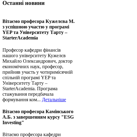
Останні новини
Вітаємо професора Кужелєва М.
з успішною участю у програмі
YEP та Університету Тарту –
StarterAcademia
Професор кафедри фінансів
нашого університету Кужелєв
Михайло Олександрович, доктор
економічних наук, професор,
прийняв участь у чотиримісячній
спільній програмі YEP та
Університету Тарту –
StarterAcademia. Програма
стажування передбачала
формування ком...
Детальніше
Вітаємо професора Камінського
А.Б. з завершенням курсу "ESG
Investing"
Вітаємо професора кафедри