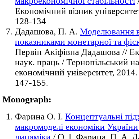
макроекономічної стабільності
Економічний візник університету
128-134
Дадашова, П. А.
Моделювання в
показниками монетарної та фіс
Первін Акіфівна Дадашова // Ек
наук. праць / Тернопільський н
економічний університет, 2014. 
147-155.
Monograph:
Фарина О. І.
Концептуальні під
макромоделі економіки України
динаміки
/ О. І. Фарина, П. А. Д