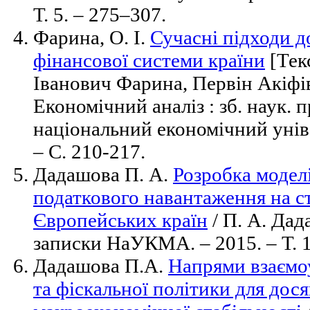
Т. 5. – 275–307.
Фарина, О. І.
Сучасні підходи д
фінансової системи країни
[Тек
Іванович Фарина, Первін Акіфі
Економічний аналіз : зб. наук. 
національний економічний уніве
– С. 210-217.
Дадашова П. А.
Розробка модел
податкового навантаження на 
Європейських країн
/ П. А. Дад
записки НаУКМА. – 2015. – Т. 17
Дадашова П.А.
Напрями взаємо
та фіскальної політики для дос