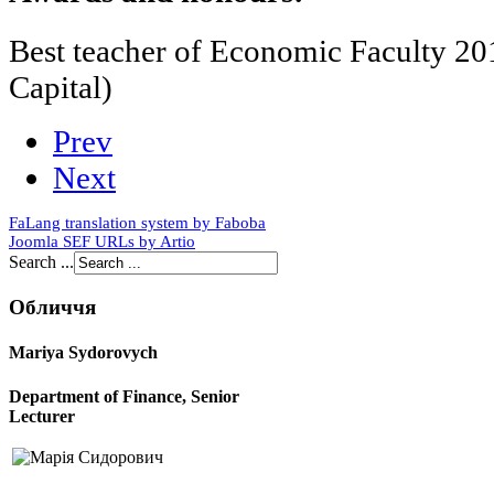
Best teacher of Economic Faculty 2
Capital)
Prev
Next
FaLang translation system by Faboba
Joomla SEF URLs by Artio
Search ...
Обличчя
Mariya Sydorovych
Department of Finance, Senior
Lecturer