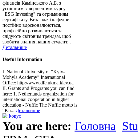
фінансів Камінського А.Б. з
успішним завершенням курсу
"ESG Investing" та отриманням
сертифікату. Викладачі кафедри
постійно вдосконалюються,
професійно розвиваються та
слідують світовим трендам, щоб
зробити знання наших студент...
Детальніше
Useful Information
I. National University of “Kyiv-
Mohyla Academy” International
Office: http://www.dfc.ukma.kiev.ua
ІІ. Grants and Programs you can find
here: 1. Netherlands organization for
international cooperation in higher
education - Nuffic The Nuffic motto is
“Kn...
Детальніше
You are here:
Головна
St