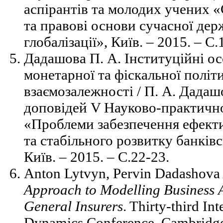
аспірантів та молодих учених 
та правові основи сучасної дер
глобалізації», Київ. – 2015. – С
Дадашова П. А. Інституційні о
монетарної та фіскальної політик
взаємозалежності / П. А. Дадашо
доповідей V Науково-практично
«Проблеми забезпечення ефект
та стабільного розвитку банків
Київ. – 2015. – С.22-23.
Anton Lytvyn, Pervin Dadashov
Approach
to
Modelling
Business
General
Insurers
. Thirty-third In
Dynamics Conference, Cambridg