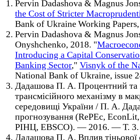
Pervin Dadashova & Magnus Jons
the Cost of Stricter Macroprudenti
Bank of Ukraine Working Papers, i
Pervin Dadashova & Magnus Jon
Onyshchenko, 2018. "
Macroecono
Introducing a Capital Conservatio
Banking Sector
,"
Visnyk of the N
National Bank of Ukraine, issue 2
Дадашова П. А. Процентний та
трансмісійного механізму в ма
середовищі України / П. А. Дада
прогнозування (RePEc, EconLit,
РІНЦ, EBSCO). — 2016. — Т. 3
Дадашова П. А. Вплив тіньової 