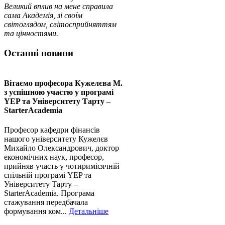
Великий вплив на мене справила
сама Академія, зі своїм
світоглядом, світосприйняттям
та цінностями.
Останні новини
Вітаємо професора Кужелєва М.
з успішною участю у програмі
YEP та Університету Тарту –
StarterAcademia
Професор кафедри фінансів
нашого університету Кужелєв
Михайло Олександрович, доктор
економічних наук, професор,
прийняв участь у чотиримісячній
спільній програмі YEP та
Університету Тарту –
StarterAcademia. Програма
стажування передбачала
формування ком...
Детальніше