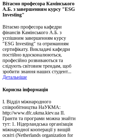
Вітаємо професора Камінського
А.Б. з завершенням курсу "ESG
Investing"
Вітаємо професора кафедри
фінансів Камінського А.Б. з
успішним завершенням курсу
"ESG Investing" та отриманням
сертифікату. Викладачі кафедри
постійно вдосконалюються,
професійно розвиваються та
слідують світовим трендам, щоб
зробити знання наших студент...
Детальніше
Корисна інформація
І. Відділ міжнародного
співробітництва НаУКМА:
http://www.dfc.ukma.kiev.ua ІІ.
Гранти та програми можна знайти
тут: 1. Нідерландська організація
міжнародної кооперації у вищій
освіті (Netherlands organization for