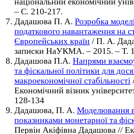
національний економічний уніве
– С. 210-217.
Дадашова П. А.
Розробка модел
податкового навантаження на 
Європейських країн
/ П. А. Дад
записки НаУКМА. – 2015. – Т. 17
Дадашова П.А.
Напрями взаємо
та фіскальної політики для дос
макроекономічної стабільності
Економічний візник університету
128-134
Дадашова, П. А.
Моделювання в
показниками монетарної та фіс
Первін Акіфівна Дадашова // Ек