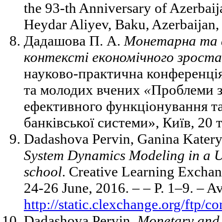
the 93-th Anniversary of Azerbaij
Heydar Aliyev, Baku, Azerbaijan,
Дадашова П. А.
Монетарна та ф
контексті економічного зроста
науково-практична конференція 
та молодих вчених
«
Проблеми з
ефективного функціонування та
банківської системи», Київ, 20 
Dadashova Pervin, Ganina Katery
System Dynamics Modeling in a 
school
. Creative Learning Excha
24-26 June, 2016. – – P. 1–9. – Av
http://static.clexchange.org
Dadashova Pervin.
Monetary and 