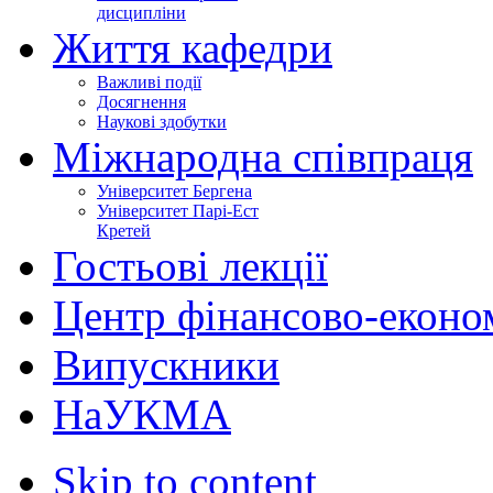
дисципліни
Життя кафедри
Важливі події
Досягнення
Наукові здобутки
Міжнародна співпраця
Університет Бергена
Університет Парі-Ест
Кретей
Гостьові лекції
Центр фінансово-еконо
Випускники
НаУКМА
Skip to content