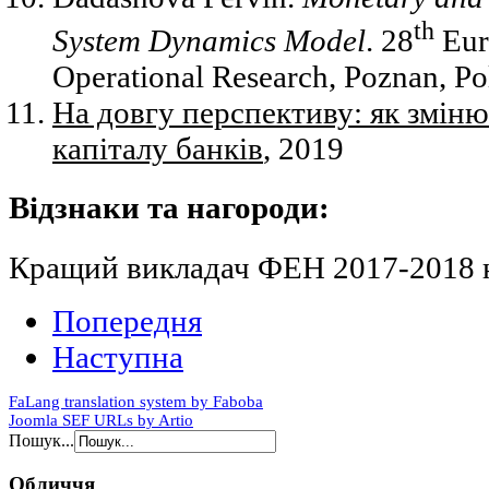
th
System Dynamics Model
. 28
Eur
Operational Research, Poznan, Pol
На довгу перспективу: як змін
капіталу банків
, 2019
Відзнаки та нагороди:
Кращий викладач ФЕН 2017-2018 н.
Попередня
Наступна
FaLang translation system by Faboba
Joomla SEF URLs by Artio
Пошук...
Обличчя