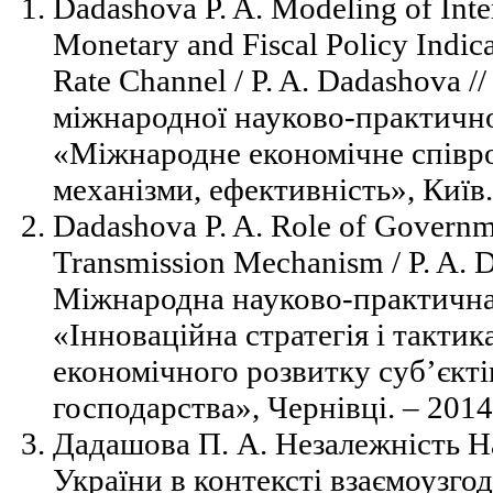
Dadashova P. A. Modeling of Int
Monetary and Fiscal Policy Indi
Rate Channel / P. A. Dadashova /
міжнародної науково-практично
«Міжнародне економічне співр
механізми, ефективність», Київ.
Dadashova P. A. Role of Governm
Transmission Mechanism / P. A. D
Міжнародна науково-практична
«Інноваційна стратегія і тактик
економічного розвитку суб’єкті
господарства», Чернівці. – 2014
Дадашова П. А. Незалежність Н
України в контексті взаємоузго