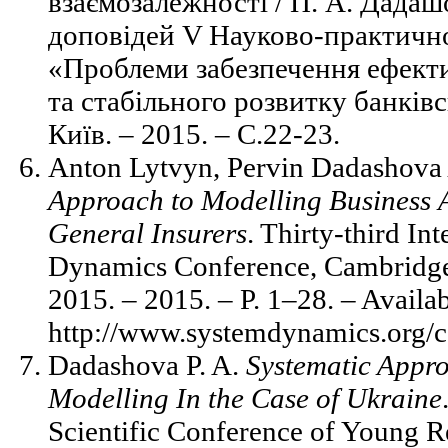
взаємозалежності / П. А. Дадашо
доповідей V Науково-практично
«Проблеми забезпечення ефект
та стабільного розвитку банків
Київ. – 2015. – С.22-23.
Anton Lytvyn, Pervin Dadashov
Approach
to
Modelling
Business
General
Insurers
. Thirty-third In
Dynamics Conference, Cambridg
2015. – 2015. – P. 1–28. ­– Availab
http://www.systemdynamics.org/c
Dadashova P. A.
Systematic Appr
Modelling In the Case of Ukraine
Scientific Conference of Young R