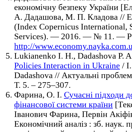
економічну безпеку України [Ел
А. Дадашова, М. П. Кладова // 
(Index Copernicus International, 
Services). — 2016. — № 11. — 
http://www.economy.nayka.com
Lukianenko I. H., Dadashova P. 
Policies Interaction in Ukraine
/ I
Dadashova // Актуальні проблем
Т. 5. – 275–307.
Фарина, О. І.
Сучасні підходи д
фінансової системи країни
[Тек
Іванович Фарина, Первін Акіфі
Економічний аналіз : зб. наук. 