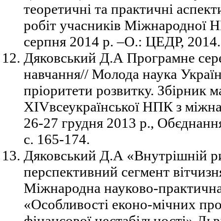
теоретичні та практичні аспект
робіт учасників Міжнародної Н
серпня 2014 р. –О.: ЦЕДР, 2014. 
Дяковський Д.А Програмне сер
навчання// Молода наука Украї
пріоритети розвитку. Збірник м
XIVвсеукраїнської НПК з міжн
26-27 грудня 2013 р., Обєднання
с. 165-174.
Дяковський Д.А «Внутрішній ри
перспективний сегмент вітчизня
Міжнародна науково-практична
«Особливості еконо-мічних про
фінансової нестабільності» Льв