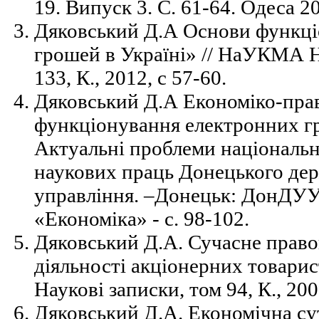
19. Випуск 3. С. 61-64. Одеса 2
Дяковський Д.А Основи функці
грошей в Україні» // НаУКМА Н
133, К., 2012, с 57-60.
Дяковський Д.А Економіко-пра
функціонування електронних гр
Актуальні проблеми національн
наукових праць Донецького дер
управління. –Донецьк: ДонДУУ, 
«Економіка» - с. 98-102.
Дяковський Д.А. Сучасне прав
діяльності акціонерних товари
Наукові записки, том 94, К., 200
Дяковський Д.А. Економічна су