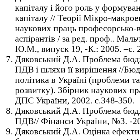
капіталу і його роль у формува
капіталу // Теорії Мікро-макро
наукових праць професорсько-в
аспірантів / за ред. проф.. Мал
Ю.М., випуск 19, -К.: 2005. –с.
Дяковський Д.А. Проблема бюд
ПДВ і шляхи її вирішення //Бю
політика в Україні (проблеми т
розвитку). Збірник наукових пр
ДПС України, 2002. с.348-350.
Дяковський Д.А. Проблема бюд
ПДВ// Фінанси України, №3. -20
Дяковський Д.А. Оцінка ефекти