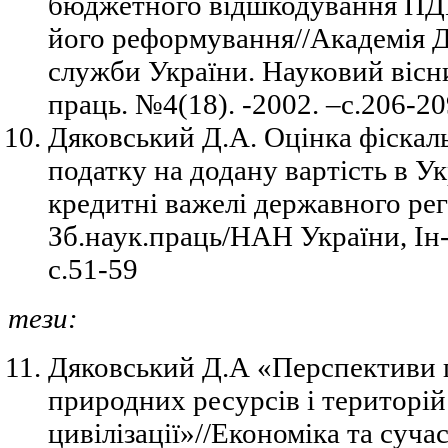
бюджетного відшкодування ПДВ
його реформування//Академія Д
служби України. Науковий вісн
праць. №4(18). -2002. –с.206-20
Дяковський Д.А. Оцінка фіскал
податку на додану вартість в Ук
кредитні важелі державного ре
Зб.наук.праць/НАН України, Ін-
с.51-59
тези:
Дяковський Д.А «Перспективи 
природних ресурсів і територій
цивілізації»//Економіка та суч