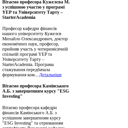
Вітаємо професора Кужелєва М.
з успішною участю у програмі
YEP та Університету Тарту –
StarterAcademia
Професор кафедри фінансів
нашого університету Кужелєв
Михайло Олександрович, доктор
економічних наук, професор,
прийняв участь у чотиримісячній
спільній програмі YEP та
Університету Тарту –
StarterAcademia. Програма
стажування передбачала
формування ком...
Детальніше
Вітаємо професора Камінського
А.Б. з завершенням курсу "ESG
Investing"
Вітаємо професора кафедри
фінансів Камінського А.Б. з
успішним завершенням курсу
"ESG Investing" та отриманням