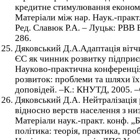
кредитне стимулювання економ
Матеріали між нар. Наук.-практ.
Ред. Славюк Р.А. – Луцьк: РВВ
286.
Дяковський Д.А.Адаптація віт
ЄС як чинник розвитку підприєм
Науково-практична конференці
розвиток: проблеми та шляхи їх
доповідей. –К.: КНУТД, 2005. –
Дяковський Д.А. Нейтралізація
відносно верств населення з ни
Матеріали наук.-практ. конф. 
політика: теорія, практика, проб