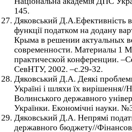
Національна академія ДПС Украї
145.
Дяковський Д.А.Ефективність в
функції податком на додану ва
Крыма в решении актуальных в
современности. Материалы 1 М
практической конференции. –С
СевНТУ, 2002. –с.29-32.
Дяковський Д.А. Деякі проблем
Україні і шляхи їх вирішення//
Волинського державного універс
Українки. Економічні науки. №3
Дяковський Д.А. Непрямі податк
державного бюджету//Фінансов