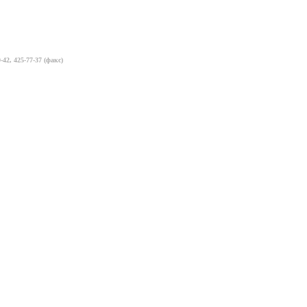
-42, 425-77-37 (факс)