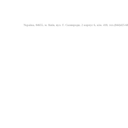
Україна, 04655, м. Київ, вул. Г. Сковороди, 2 корпус 6, кім. 410, тел.(044)425-60