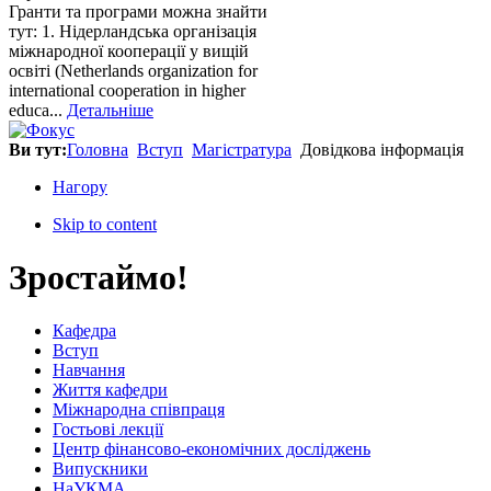
Гранти та програми можна знайти
тут: 1. Нідерландська організація
міжнародної кооперації у вищій
освіті (Netherlands organization for
international cooperation in higher
educa...
Детальніше
Ви тут:
Головна
Вступ
Магістратура
Довідкова інформація
Нагору
Skip to content
Зростаймо!
Кафедра
Вступ
Навчання
Життя кафедри
Міжнародна співпраця
Гостьові лекції
Центр фінансово-економічних досліджень
Випускники
НаУКМА