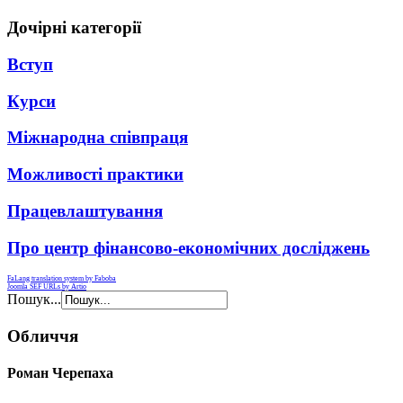
Дочірні категорії
Вступ
Курси
Міжнародна співпраця
Можливості практики
Працевлаштування
Про центр фінансово-економічних досліджень
FaLang translation system by Faboba
Joomla SEF URLs by Artio
Пошук...
Обличчя
Роман Черепаха