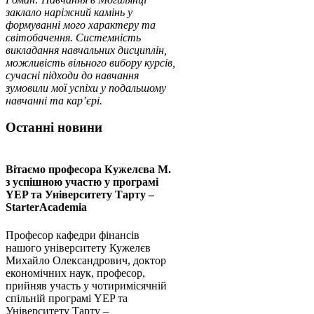
заклало наріжний камінь у
формуванні мого характеру та
світобачення. Системність
викладання навчальних дисциплін,
можливість вільного вибору курсів,
сучасні підходи до навчання
зумовили мої успіхи у подальшому
навчанні та кар’єрі.
Останні новини
Вітаємо професора Кужелєва М.
з успішною участю у програмі
YEP та Університету Тарту –
StarterAcademia
Професор кафедри фінансів
нашого університету Кужелєв
Михайло Олександрович, доктор
економічних наук, професор,
прийняв участь у чотиримісячній
спільній програмі YEP та
Університету Тарту –