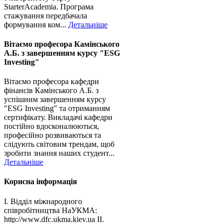
StarterAcademia. Програма
стажування передбачала
формування ком...
Детальніше
Вітаємо професора Камінського
А.Б. з завершенням курсу "ESG
Investing"
Вітаємо професора кафедри
фінансів Камінського А.Б. з
успішним завершенням курсу
"ESG Investing" та отриманням
сертифікату. Викладачі кафедри
постійно вдосконалюються,
професійно розвиваються та
слідують світовим трендам, щоб
зробити знання наших студент...
Детальніше
Корисна інформація
І. Відділ міжнародного
співробітництва НаУКМА:
http://www.dfc.ukma.kiev.ua ІІ.