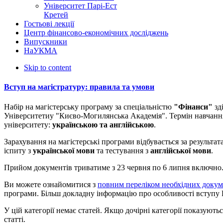
Університет Парі-Ест
Кретей
Гостьові лекції
Центр фінансово-економічних досліджень
Випускники
НаУКМА
Skip to content
Вступ на магістратуру: правила та умови
Набір на магістерську програму за спеціальністю
"Фінанси"
зд
Університетиу "Києво-Могилянська Академія". Термін навчанн
університету:
українською та англійською
.
Зарахування на магістерські програми відбувається за результа
іспиту з
української мови
та тестування з
англійської мови
.
Прийом документів триватиме з 23 червня по 6 липня включно.
Ви можете ознайомитися з
повним переліком необхідних докум
програми. Більш докладну інформацію про особливості вступу
У цій категорії немає статей. Якщо дочірні категорії показуютьс
статті.