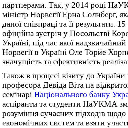
партнерами. Так, у 2014 році НаУ
міністр Норвегії Ерна Солнберг, як
даної співпраці та її результати. 1
офіційна зустріч у Посольстві Коро
Україні, під час якої надзвичайни
Норвегії в Україні Оле Торйе Хорп
значущість та ефективність реаліза
Також в процесі візиту до України
професора Девіда Віта на відкрит
семінарі
Національного банку Укр
аспіранти та студенти НаУКМА зм
розуміння сучасних підходів щод
економічних систем та взяти участ