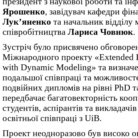
президент з наукової роботи та ін
Ярошенко
, завідувач кафедри фін
Лук’яненко
та начальник відділу
співробітництва
Лариса Човнюк
.
Зустріч було присвячено обговоре
Міжнародного проекту «Extended L
with Dynamic Modeling» та визнач
подальшої співпраці та можливост
подвійних дипломів на рівні PhD т
передбачає багатовекторність кооп
студентів, аспірантів та викладачів
освітньої співпраці з UiB.
Проект неодноразово був високо 