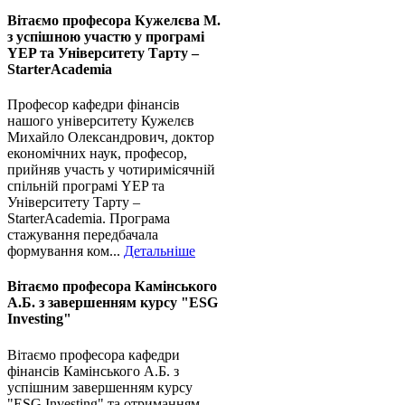
Вітаємо професора Кужелєва М.
з успішною участю у програмі
YEP та Університету Тарту –
StarterAcademia
Професор кафедри фінансів
нашого університету Кужелєв
Михайло Олександрович, доктор
економічних наук, професор,
прийняв участь у чотиримісячній
спільній програмі YEP та
Університету Тарту –
StarterAcademia. Програма
стажування передбачала
формування ком...
Детальніше
Вітаємо професора Камінського
А.Б. з завершенням курсу "ESG
Investing"
Вітаємо професора кафедри
фінансів Камінського А.Б. з
успішним завершенням курсу
"ESG Investing" та отриманням