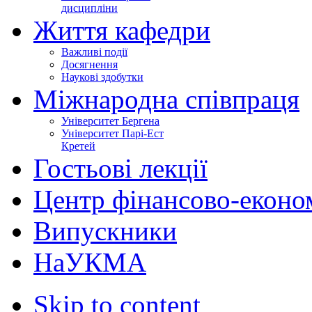
дисципліни
Життя кафедри
Важливі події
Досягнення
Наукові здобутки
Міжнародна співпраця
Університет Бергена
Університет Парі-Ест
Кретей
Гостьові лекції
Центр фінансово-еконо
Випускники
НаУКМА
Skip to content