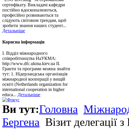
сертифікату. Викладачі кафедри
постійно вдосконалюються,
професійно розвиваються та
слідують світовим трендам, щоб
зробити знання наших студент...
Детальніше
Корисна інформація
І. Відділ міжнародного
співробітництва НаУКМА:
http://www.dfc.ukma.kiev.ua ІІ.
Гранти та програми можна знайти
тут: 1. Нідерландська організація
міжнародної кооперації у вищій
освіті (Netherlands organization for
international cooperation in higher
educa...
Детальніше
Ви тут:
Головна
Міжнарод
Бергена
Візит делегації з