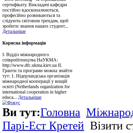
сертифікату. Викладачі кафедри
постійно вдосконалюються,
професійно розвиваються та
слідують світовим трендам, щоб
зробити знання наших студент...
Детальніше
Корисна інформація
І. Відділ міжнародного
співробітництва НаУКМА:
http://www.dfc.ukma.kiev.ua ІІ.
Гранти та програми можна знайти
тут: 1. Нідерландська організація
міжнародної кооперації у вищій
освіті (Netherlands organization for
international cooperation in higher
educa...
Детальніше
Ви тут:
Головна
Міжнарод
Парі-Ест Кретей
Візити 