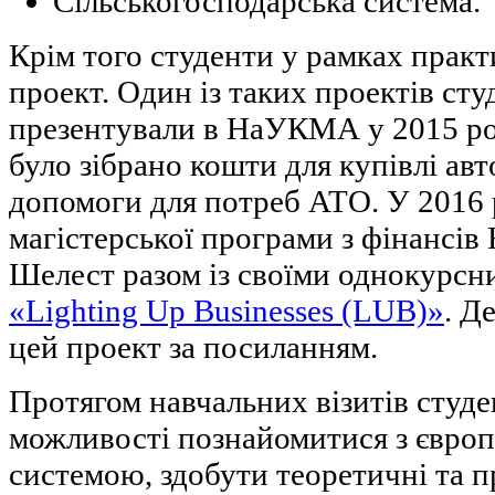
Сільськогосподарська система
Крім того студенти у рамках прак
проект. Один із таких проектів с
презентували в НаУКМА у 2015 роц
було зібрано кошти для купівлі ав
допомоги для потреб АТО. У 2016 
магістерської програми з фінанс
Шелест разом із своїми однокурсн
«Lighting Up Businesses (LUB)»
. Д
цей проект за посиланням.
Протягом навчальних візитів студ
можливості познайомитися з євро
системою, здобути теоретичні та п