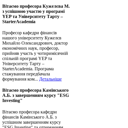
Вітаємо професора Кужелєва М.
з успішною участю у програмі
YEP та Університету Тарту –
StarterAcademia
Професор кафедри фінансів
нашого університету Кужелєв
Михайло Олександрович, доктор
економічних наук, професор,
прийняв участь у чотиримісячній
спільній програмі YEP та
Університету Тарту –
StarterAcademia. Програма
стажування передбачала
формування ком...
Детальніше
Вітаємо професора Камінського
А.Б. з завершенням курсу "ESG
Investing"
Вітаємо професора кафедри
фінансів Камінського А.Б. з
успішним завершенням курсу
"ESG Investing" та отриманням