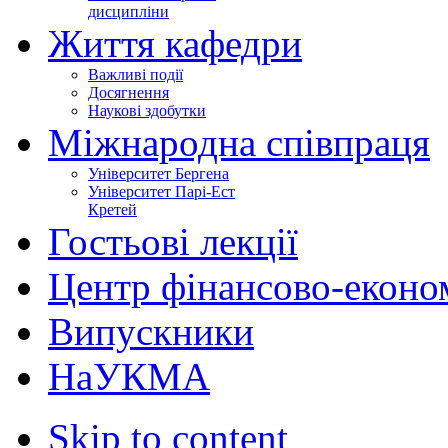
дисципліни
Життя кафедри
Важливі події
Досягнення
Наукові здобутки
Міжнародна співпраця
Університет Бергена
Університет Парі-Ест
Кретей
Гостьові лекції
Центр фінансово-еконо
Випускники
НаУКМА
Skip to content