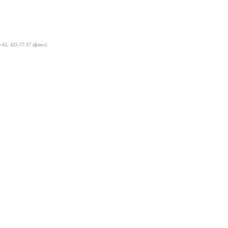
-42, 425-77-37 (факс)