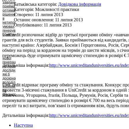
завдання,
Батьківська категорія:
Довідкова інформація
приймати
Категорія:
Можливості практики
оптимальні
Створено:
11 липня 2013
рішення
в
Останнє оновлення:
11 липня 2013
нетипових
Опубліковано:
11 липня 2013
умовах,
генерувати
UniCredit розпочинає відбір до третьої програми обміну «навч
оригінальні
та
грантів для всіх студентів. Заявки приймаються від кандидатів,
плідні
наступні країни: Азербайджан, Боснія і Герцеговина, Росія, Сер
для
обміну на період за кордоном на термін до шести місяців, з січн
суспільства
ідеї,
переможець буде отримувати щомісячну стипендію в розмірі € 70
нової
креативно
генерації
мислити
Детальніша інформація:
http://www.unicreditanduniversities.eu/ind
науковців-
та
дослідників,
діяти.
які б
досконало
володіли
UniCredit відриває програму обміну та стажування. Конкурс про
економічною
провести 3-місячні стажування в UniCredit за кордоном в одній з
та
фінансовою
Німеччина, Угорщина, Італія, Польща, Румунія, Росія, Сербія т
теорією,
отримувати щомісячну стипендію в розмірі € 700 на весь період
могли
переліт та всі витрати, пов’язані із отриманням візи, будуть по
комплексно
аналізувати
макроекономічну
Детальніша інформація:
http://www.unicreditanduniversities.eu/ind
та
фінансову
Наступна
політику