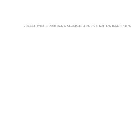
Україна, 04655, м. Київ, вул. Г. Сковороди, 2 корпус 6, кім. 410, тел.(044)425-60