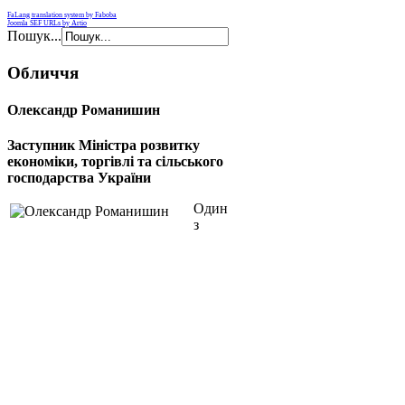
держави
FaLang translation system by Faboba
із
Joomla SEF URLs by Artio
застосуванням
Пошук...
сучасного
математичного
інструментарію,
Обличчя
були
природно
вмонтованими
Олександр Романишин
у
світовий
Заступник Міністра розвитку
інформаційний
та
економіки, торгівлі та сільського
дослідницький
господарства України
простір
Один
з