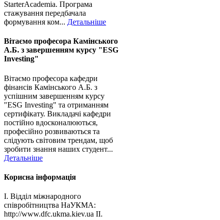
StarterAcademia. Програма
стажування передбачала
формування ком...
Детальніше
Вітаємо професора Камінського
А.Б. з завершенням курсу "ESG
Investing"
Вітаємо професора кафедри
фінансів Камінського А.Б. з
успішним завершенням курсу
"ESG Investing" та отриманням
сертифікату. Викладачі кафедри
постійно вдосконалюються,
професійно розвиваються та
слідують світовим трендам, щоб
зробити знання наших студент...
Детальніше
Корисна інформація
І. Відділ міжнародного
співробітництва НаУКМА:
http://www.dfc.ukma.kiev.ua ІІ.