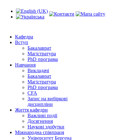
Кафедра
Вступ
Бакалаврат
Магістратура
PhD програма
Навчання
Викладачі
Бакалаврат
Магістратура
PhD програма
CFA
Запис на вибіркові
дисципліни
Життя кафедри
Важливі події
Досягнення
Наукові здобутки
Міжнародна співпраця
Університет Бергена