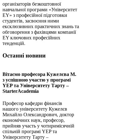
організаторів безкоштовної
навчальної програми «Університет
EY» з професійної підготовки
студентів, засвоєння ними
ексклюзивних практичних знань та
обговорення з фахівцями компанії
EY ключових професійних
тенденцій.
Останні новини
Вітаємо професора Кужелєва М.
з успішною участю у програмі
YEP та Університету Тарту –
StarterAcademia
Професор кафедри фінансів
нашого університету Кужелєв
Михайло Олександрович, доктор
економічних наук, професор,
прийняв участь у чотиримісячній
спільній програмі YEP та
Університету Тарту –