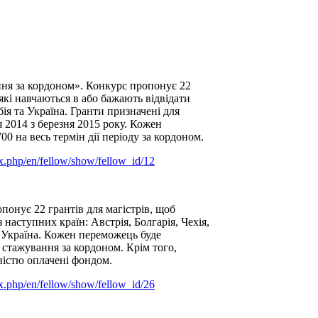
ання за кордоном». Конкурс пропонує 22
 які навчаються в або бажають відвідати
Ph.D. програма
бія та Україна. Гранти призначені для
я 2014 з березня 2015 року. Кожен
Формування
0 на весь термін дії періоду за кордоном.
ex.php/en/fellow/show/fellow_id/12
понує 22 грантів для магістрів, щоб
 наступних країн: Австрія, Болгарія, Чехія,
а Україна. Кожен переможець буде
 стажування за кордоном. Крім того,
вністю оплачені фондом.
ex.php/en/fellow/show/fellow_id/26