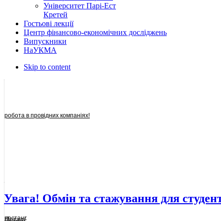
Університет Парі-Ест
Кретей
Гостьові лекції
Центр фінансово-економічних досліджень
Випускники
НаУКМА
Skip to content
робота в провідних компаніях!
Увага! Обмін та стажування для студенті
нестандартні
Деталі