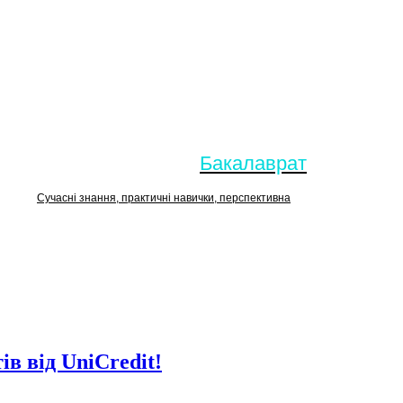
Бакалаврат
Сучасні знання, практичні навички, перспективна
Магістратура
в від UniCredit!
Розв’язувати