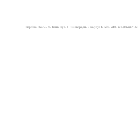
Україна, 04655, м. Київ, вул. Г. Сковороди, 2 корпус 6, кім. 410, тел.(044)425-60