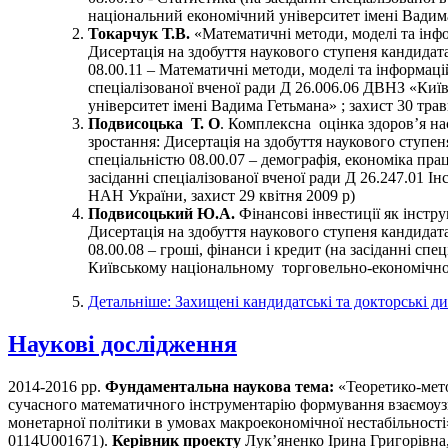
національний економічний університет імені Вадима 
Токарчук Т.В.
«Математичні методи, моделі та інфо
Дисертація на здобуття наукового ступеня кандидата
08.00.11 – Математичні методи, моделі та інформацій
спеціалізованої вченої ради Д 26.006.06 ДВНЗ «Ки
університет імені Вадима Гетьмана» ; захист 30 трав
Подвисоцька Т.
О
. Комплексна оцінка здоров’я на
зростання: Дисертація на здобуття наукового ступен
спеціальністю 08.00.07 – демографія, економіка праці
засіданні спеціалізованої вченої ради Д 26.247.01 Ін
НАН України, захист 29 квітня 2009 р)
Подвисоцький Ю.А.
Фінансові інвестиції як інстр
Дисертація на здобуття наукового ступеня кандидат
08.00.08 – гроші, фінанси і кредит (на засіданні спец
Київському національному торговельно-економічному
Детальніше: Захищені кандидатські та докторські ди
Наукові дослідження
2014-2016 рр.
Фундаментальна наукова тема:
«Теоретико-мето
сучасного математичного інструментарію формування взаємоуз
монетарної політики в умовах макроекономічної нестабільності
0114U001671).
Керівник проекту
Лук’яненко Ірина Григорівна,