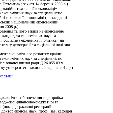
Гетьмана» ; захист 14 ­березня 2008 р.)
рмаційні технології в економіці»
 економічних наук за спеціальністю.
ні технології в економіці (на засіданні
ївський національний економічний
ня 2008 р.)
селення та його вплив на економічне
я кандидата економічних наук за
, соціальна економіка і політика ( на
ституту демографії та соціальної політики
умент економічного розвитку країни:
а економічних наук за спеціальністю
іалізованої вченої ради Д 26.055.03 у
 університеті, захист 25 червня 2012 р.)
сертації
дологічне забезпечення та розробка
годженої фінансово-бюджетної та
» (номер державної реєстрації
 доктор економ. наук, проф., зав. кафедри