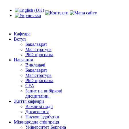
Кафедра
Вступ
Бакалаврат
Магістратура
PhD програма
Навчання
Викладачі
Бакалаврат
Магістратура
PhD програма
CFA
Запис на вибіркові
дисципліни
Життя кафедри
Важливі події
Досягнення
Наукові здобутки
Міжнародна співпраця
Університет Бергена