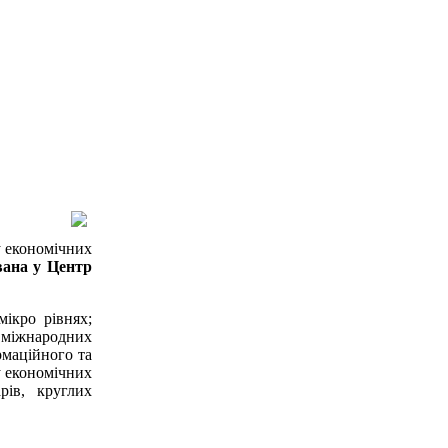
у економічних
вана у Центр
мікро рівнях;
 міжнародних
рмаційного та
у економічних
рів, круглих