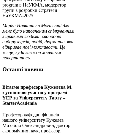
program в НаУКМА, модератор
групи з розробки Стратегії
НаУКМА-2025.
Марія: Навчання в Могилянці для
мене було наповненим спілкуванням
з цікавими людьми, свободою
вибору курсів, подій, форматів, яка
відкриває нові можливості. Це
місце, куди завжди хочеться
повертатись.
Останні новини
Вітаємо професора Кужелєва М.
з успішною участю у програмі
YEP та Університету Тарту –
StarterAcademia
Професор кафедри фінансів
нашого університету Кужелєв
Михайло Олександрович, доктор
економічних наук, професор,