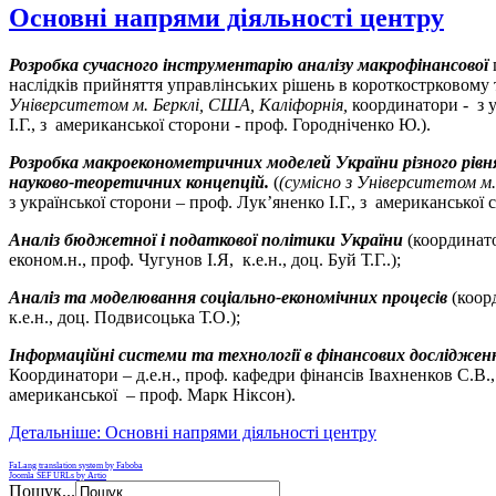
Основні напрями діяльності центру
Розробка сучасного інструментарію аналізу макрофінансової
наслідків прийняття управлінських рішень в короткострковому 
Університетом м. Берклі, США, Каліфорнія,
координатори - з 
І.Г., з американської сторони - проф. Городніченко Ю.).
Розробка макроеконометричних моделей України різного рівня 
науково-теоретичних концепцій.
(
(сумісно з Університетом м
з української сторони – проф. Лук’яненко І.Г., з американської 
Аналіз бюджетної і податкової політики України
(координато
економ.н., проф. Чугунов І.Я, к.е.н., доц. Буй Т.Г..);
Аналіз та моделювання соціально-економічних процесів
(коорд
к.е.н., доц. Подвисоцька Т.О.);
Інформаційні системи та технології в фінансових дослідже
Координатори
–
д.е.н., проф. кафедри фінансів Івахненков С.В.,
американської – проф. Марк Ніксон).
Детальніше: Основні напрями діяльності центру
FaLang translation system by Faboba
Joomla SEF URLs by Artio
Пошук...