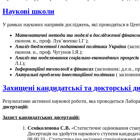
Наукові школи
У рамках наукових напрямів досліджень, які проводяться в Цен
Математичні методи та моделі в дослідженні фінансов
економ. н., проф. Лук’яненко І.Г );
Аналіз бюджетної і податкової політики України
(засн
економ. н., проф. Чугунов І.Я.);
Аналіз та моделювання соціально-економічних процесів
Л.І.);
Інформаційні технології в фінансах
(засновник: д.е.н., п
Актуальні проблеми інвестиційної політики
( засновник
Захищені кандидатські та докторські ди
Результатами активної наукової роботи, яка проводиться Лабо
дисертацій:
Захист кандидатських дисертацій:
Сєміколенова С.В.
«Статистичне оцінювання стану 
Дисертація на здобуття наукового ступеня кандидата
08.00.10 - Статистика (на засіданні спеціалізовано