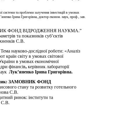
ої системи та проблеми залучення інвестицій в умовах
’яненко Ірина Григорівна, доктор економ. наук, проф., зав.
ВНИК ФОНД ВІДРОДЖЕННЯ НАУКМА.”
аметрів та показників суб’єктів
хненків С.В.
.
Тема науково-дослідної роботи: «Аналіз
т країн світу в умовах світової
 України в умовах економічної
едри фінансів
,
керівник лабораторії
 наук
Лук’яненко Ірина Григорівна.
вник: ЗАМОВНИК ФОНД
ансового стану та розвитку готельного
енова С.В.
итний ринок: інститути та
 С.В.