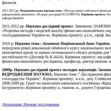
фінансів
2011-2013 рр.
Фундаментальна наукова тема:
«Методи оцінки стабільності фінансов
реформування економіки». (№ держ. реєстрації 0111U000743).
Керівник проекту
Лук
кафедри фінансів
2011-2012 рр.
Н
ауково-дослідний проект
. Замовник: ЗАМО
«Розробка методів і моделей аналізу фінансово-економічних пар
господарювання України»ю. Керівник проекту: д е.н., проф. Іва
2010 р.
Наукова тема
: Замовник Національний банк України
передумов різкої девальвації обмінного курсу національних валю
економічної кризи та оцінки оптимального обсягу резервів для
нестабільності».(Договір № К-4424). Керівник проекту: зав.каф
фінансово-економічних досліджень, професор, доктор економ.
2009р.
Н
ауково-дослідний проект молодих науковців
. Замо
ВІДРОДЖЕННЯ НАУКМА.
Наукова тема :” Дослідження фін
господарства України”.
Керівник проекту
: к.е.н., доц. Сємікол
2008-2009 рр. Грант на написання навчального посібника «Кред
інструменти».
Керівник проекту
: к. економ. н., доцент Глущенко
Детальніше: Наукові дослідження