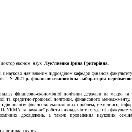
, доктор економ. наук
Лук’яненко Ірина Григорівна.
 і є науково-навчальним підрозділом кафедри фінансів факультет
мія”.
У 2021 р. фінансово-економічна лабораторія переймено
налізу фінансово-економічної політики держави на макро та 
ої та кредитно-грошової політики, фінансового менеджменту,
тодів аналізу фінансово-економічних проблем; технічного, інфо
 НаУКМА та наукової роботи викладачів та студентів факультет
номічних досліджень, а також проведення наукових семіна
слідницькі групи.