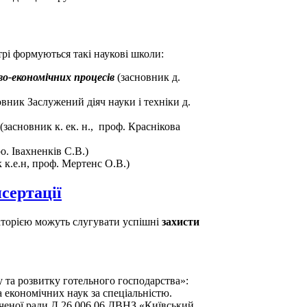
трі формуються такі наукові школи:
о-економічних процесів
(засновник д.
овник Заслужений діяч науки і техніки д.
(засновник к. ек. н., проф. Краснікова
ро. Івахненків С.В.)
 к.е.н, проф. Мертенс О.В.)
сертації
раторією можуть слугувати успішні
захисти
та розвитку готельного господарства»:
 економічних наук за спеціальністю.
ї вченої ради Д 26.006.06 ДВНЗ «Київський