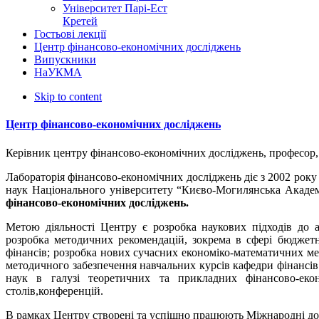
Університет Парі-Ест
Кретей
Гостьові лекції
Центр фінансово-економічних досліджень
Випускники
НаУКМА
Skip to content
Центр фінансово-економічних досліджень
Керівник центру фінансово-економічних досліджень, професор
Лабораторія фінансово-економічних досліджень діє з 2002 року
наук Національного університету “Києво-Могилянська Акаде
фінансово-економічних досліджень.
Метою діяльності Центру є розробка наукових підходів до а
розробка методичних рекомендацій, зокрема в сфері бюджетн
фінансів; розробка нових сучасних економіко-математичних ме
методичного забезпечення навчальних курсів кафедри фінансів
наук в галузі теоретичних та прикладних фінансово-еко
столів,конференцій.
В рамках Центру створені та успішно працюють Міжнародні до