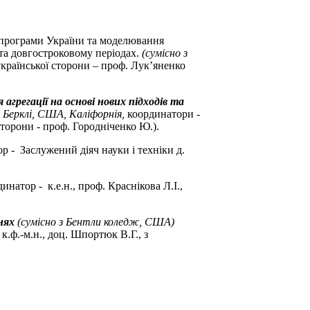
програми України та моделювання
та довгостроковому періодах.
(сумісно з
української сторони – проф. Лук’яненко
агрегації на основі нових підходів та
. Берклі, США, Каліфорнія,
координатори -
сторони - проф. Городніченко Ю.).
р - Заслужений діяч науки і техніки д.
инатор - к.е.н., проф. Краснікова Л.І.,
ннях
(сумісно з Бентли коледж, США)
 к.ф.-м.н., доц. Шпортюк В.Г., з