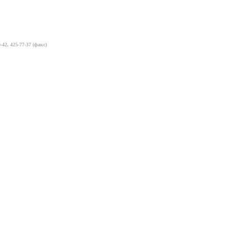
-42, 425-77-37 (факс)