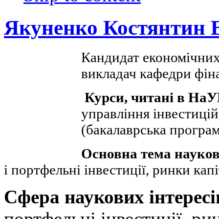
Якуненко Костянтин 
Кандидат економічних
викладач кафедри фі
Курси, читані в Н
управління інвестиці
(бакалаврська програм
Основна тема науков
і портфельні інвестиції, ринки кап
Сфера наукових інтересі
портфельні інвестиції, рин