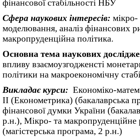
фінансової стабільності НБУ
Сфера наукових інтересів:
мікро-
моделювання, аналіз фінансових ри
макропруденційна політика.
Основна тема наукових дослідже
впливу взаємоузгодженсті монетарн
політики на макроекономічну стабі
Викладає курси:
Економіко-матем
ІІ (Економетрика) (бакалаврська про
фінансової думки України (бакалав
р.н.), Мікро- та макропруденційне
(магістерська програма, 2 р.н.)