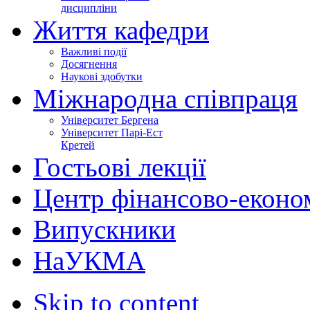
дисципліни
Життя кафедри
Важливі події
Досягнення
Наукові здобутки
Міжнародна співпраця
Університет Бергена
Університет Парі-Ест
Кретей
Гостьові лекції
Центр фінансово-еконо
Випускники
НаУКМА
Skip to content