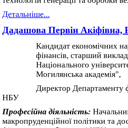
технологій генерації та обробки в
Детальніше...
Дадашова Первін Акіфівна,
Кандидат економічних нау
фінансів, старший виклад
Національного університ
Могилянська академія",
Директор Департаменту ф
НБУ
Професійна діяльність:
Начальни
макропруденційної політики та д