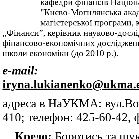
кафедри фінансів Націон
"Києво-Могилянська акад
магістерської програми,
„Фінанси”, керівник науково-дослі
фінансово-економічних досліджень
школи економіки (до 2010 р.).
e
-
mail
:
iryna.lukianenko@ukma.
адреса в НаУКМА: вул.Воло
410; телефон: 425-60-42, 
Кредо:
Боротись та шук